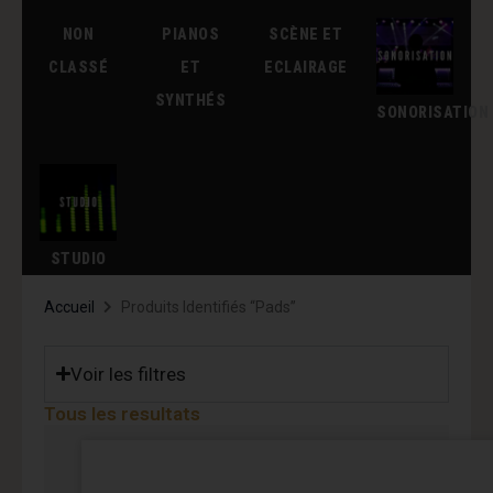
NON
PIANOS
SCÈNE ET
CLASSÉ
ET
ECLAIRAGE
SYNTHÉS
SONORISATION
STUDIO
Accueil
Produits Identifiés “Pads”
Voir les filtres
Tous les resultats
Page
Page
Page
Page
Page