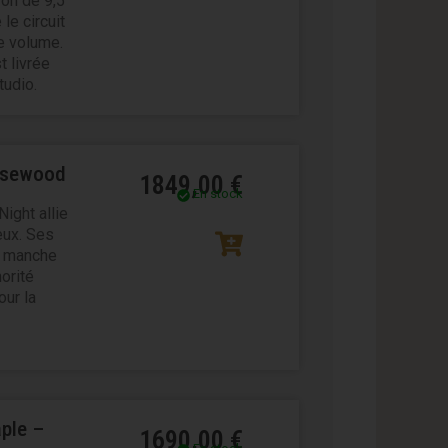
on de 9,5″
le circuit
e volume.
t livrée
tudio.
Rosewood
1849,00
€
En stock
ight allie
eux. Ses
n manche
orité
our la
aple –
1690,00
€