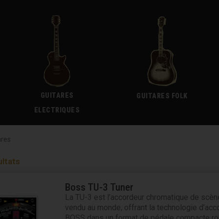
GUITARES
GUITARES FOLK
ELECTRIQUES
ares
ultats
Page
Page
Page
Page
Page
Page
Page
Page
Page
P
Boss TU-3 Tuner
La TU-3 est l’accordeur chromatique de scène
vendu au monde, offrant la technologie d’ac
BOSS dans un format de pédale compacte ro