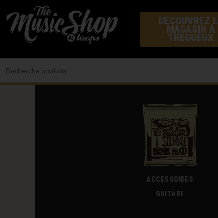
Aller
DECOUVREZ L
au
MAGASIN À
contenu
TREGUEUX
Search
for:
ACCESSOIRES
GUITARE