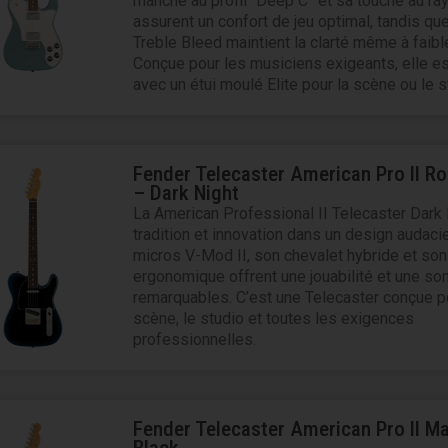
manche au profil “Deep C” et sa touche au ray
assurent un confort de jeu optimal, tandis que 
Treble Bleed maintient la clarté même à faibl
Conçue pour les musiciens exigeants, elle es
avec un étui moulé Elite pour la scène ou le s
Fender Telecaster American Pro II 
– Dark Night
La American Professional II Telecaster Dark N
tradition et innovation dans un design audaci
micros V-Mod II, son chevalet hybride et so
ergonomique offrent une jouabilité et une son
remarquables. C’est une Telecaster conçue p
scène, le studio et toutes les exigences
professionnelles.
Fender Telecaster American Pro II M