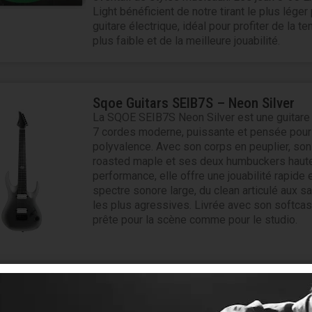
Light bénéficient de notre tirant le plus léger
guitare électrique, idéal pour profiter de la te
plus faible et de la meilleure jouabilité.
Sqoe Guitars SEIB7S – Neon Silver
La SQOE SEIB7S Neon Silver est une guitare 
7 cordes moderne, puissante et pensée pour
polyvalence. Avec son corps en peuplier, so
roasted maple et ses deux humbuckers haut
performance, elle offre une jouabilité rapide 
spectre sonore large, du clean articulé aux sa
les plus agressives. Livrée avec son softcase
prête pour la scène comme pour le studio.
Lag Sauvage A – Auditorium