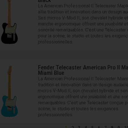
Black
La American Professional II Telecaster Mapl
allie tradition et innovation dans un design a
Ses micros V-Mod II, son chevalet hybride e
manche ergonomique offrent une jouabilité e
sonorité remarquables. C’est une Telecaster
pour la scène, le studio et toutes les exigen
professionnelles.
Fender Telecaster American Pro II M
Miami Blue
La American Professional II Telecaster Miami
tradition et innovation dans un design audaci
micros V-Mod II, son chevalet hybride et so
ergonomique offrent une jouabilité et une son
remarquables. C’est une Telecaster conçue p
scène, le studio et toutes les exigences
professionnelles.
1
2
3
4
5
6
7
8
9
1