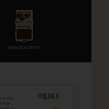
PEDALES & EFFETS
age
109,00
€
 le plus
En stock
cordage
buste et