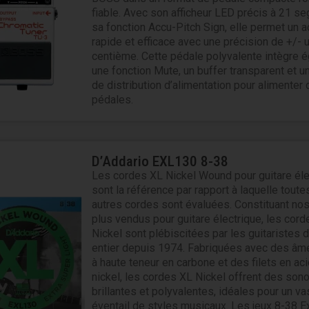
fiable. Avec son afficheur LED précis à 21 s
sa fonction Accu-Pitch Sign, elle permet un 
rapide et efficace avec une précision de +/- 
centième. Cette pédale polyvalente intègre 
une fonction Mute, un buffer transparent et u
de distribution d’alimentation pour alimenter 
pédales.
D’Addario EXL130 8-38
Les cordes XL Nickel Wound pour guitare éle
sont la référence par rapport à laquelle toute
autres cordes sont évaluées. Constituant nos
plus vendus pour guitare électrique, les cor
Nickel sont plébiscitées par les guitaristes
entier depuis 1974. Fabriquées avec des âme
à haute teneur en carbone et des filets en ac
nickel, les cordes XL Nickel offrent des sono
brillantes et polyvalentes, idéales pour un va
éventail de styles musicaux. Les jeux 8-38 E