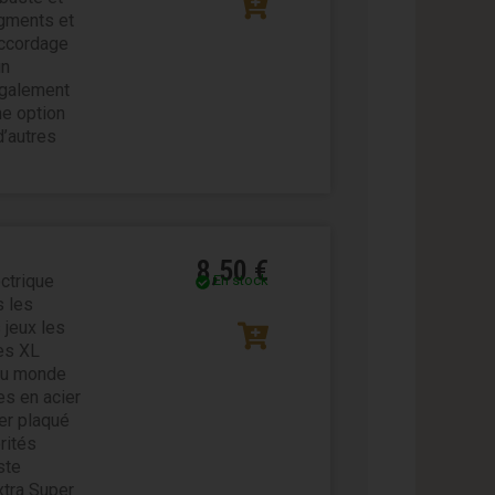
egments et
accordage
un
également
ne option
d’autres
8,50
€
ctrique
En stock
s les
 jeux les
des XL
 du monde
s en acier
ier plaqué
rités
ste
xtra Super