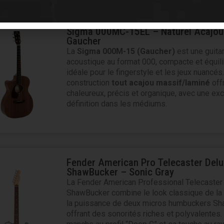
Sigma 000MC-15EL – Naturel Acajou
Gaucher
La
Sigma 000M-15 (Gaucher)
est une guita
acoustique au format 000, compacte et équili
idéale pour le fingerstyle et les jeux nuancés
construction
tout acajou massif/laminé
off
chaleureux, précis et organique, avec une exc
définition dans les médiums.
Fender American Pro Telecaster Delu
ShawBucker – Sonic Gray
La Fender American Professional Telecaster
ShawBucker combine le look classique de la
la puissance de deux micros humbuckers Sh
offrant des sonorités riches et polyvalentes.