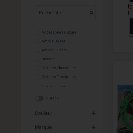
Accessoires Guitare
Amplis Basse
Amplis Guitare
Basses
Guitares Classiques
Guitares Electriques
Guitares Alternatives
Guitares Asymétrique
En Stock
Guitares Double Cut
Couleur
Guitares Hollowbody
Argent
Guitares Metal
Marque
Blanc
Guitares Single Cut