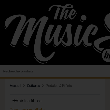
Aller
au
contenu
Search
for:
Accueil
Guitares
Pedales & Effets
Voir les filtres
Tous les resultats