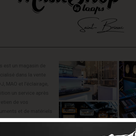
s est un magasin de
cialisé dans la vente
J, MAO et l’éclairage,
tion un service après
retien de vos
ruments et de matériels
 passionnés, le
u long de votre visite