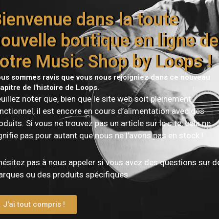
ienvenue dans la toute
e The Music Shop by
ouvelle boutique en ligne de
amateurs de musique en
otre Music Shop by Loops !
rises pour les mois à
us sommes ravis que vous nous rejoigniez dans ce nouveau
apitre de l'histoire de Loops.
abines d’essai pour les
uillez noter que, bien que le site web soit pleinement
nctionnel, il est encore en cours d’alimentation avec des
oduits. Si vous ne trouvez pas un article sur le site, cela ne
ce unique, rien que ça !
gnifie pas pour autant que nous ne l’avons pas en stock !
itariste expérimenté
hésitez pas à nous appeler si vous avez des questions sur d
rques ou des produits spécifiques.
ps vous accueillera
J'ai tout compris !