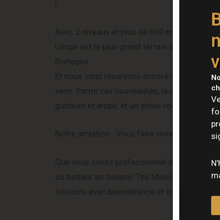
!
B
Avec 2 niveaux et plus de 600 m2 de surfac
n
Loops est le plus grand terrain de jeu des 
v
Bretagne.
Et nous vous réservons encore de belles surp
No
ch
venir. Parmi ces nouveautés, la création de c
Ve
guitares et ampli, et un show-room lumière !
fo
pr
Notre ambition : Vous faire vivre une expérien
si
Que vous soyez professionnel ou amateur, gu
N’
ma
ou batteur en devenir, The Music Shop by Loo
toujours avec bienveillance et considération.