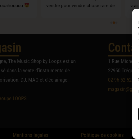
iendrai avec 
avoir déposé un pedalier de pi
nfiance.Musicalement 
dysfonctionnant : très gentils e
ineM' 
très patients. Je recommande 
100%
asin
Conta
gne, The Music Shop by Loops est un
1 Rue Michel A
sé dans la vente d’instruments de
22950 Trégueu
risation, DJ, MAO et d’éclairage.
02 96 52 52 52
magasin@group
roupe LOOPS
Mentions legales
Politique de cookies