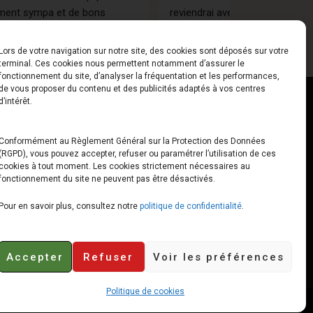
ano 
rendu à été rapide et l'instrument 
et acoustique pl
t 
livré en finalité a été règlé "aux 
matériel. Tout s
à 
petits oignons" par un luthier 
je suis satisfai
Lors de votre navigation sur notre site, des cookies sont déposés sur votre
extérieur, à la demande du 
des conseils do
terminal. Ces cookies nous permettent notamment d’assurer le
fonctionnement du site, d’analyser la fréquentation et les performances,
magasin, avec une action très 
vendeurs. Je r
de vous proposer du contenu et des publicités adaptés à vos centres
basse comme souhaité 
vivement ce mag
ct
Horaires
d’intérêt.
initialement.Merci messieurs, sûr 
Vandenberghe
que mes prochains achats se 
udiard
Du Lundi au Vendredi
Conformément au Règlement Général sur la Protection des Données
feront chez vous.
(RGPD), vous pouvez accepter, refuser ou paramétrer l’utilisation de ces
x
10h00 – 12h30 // 14h00 –
cookies à tout moment. Les cookies strictement nécessaires au
19h00
fonctionnement du site ne peuvent pas être désactivés.
e-loops.fr
Le Samedi
Pour en savoir plus, consultez notre
politique de confidentialité
.
10h00 – 12h30 // 14h00 –
18h00
Accepter
Refuser
Voir les préférences
Politique de cookies
Retours et remboursements