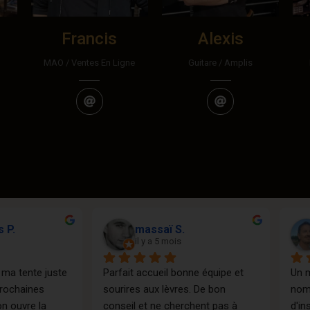
Francis
Alexis
MAO / Ventes En Ligne
Guitare / Amplis
Sabine M.
Nicolas Berraz G.
il y a 7 mois
il y a 9 mois
tie pour acheter une basse 
Lieu immense, parfait pour les
c impulsivité. Je remercie les 
amateurs de musique ! Service
seils bienvenus. Et je 
après vente impeccable, après