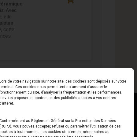
céramique
is. Avec
e, elle
sistes
, cette
ances
Lors de votre navigation sur notre site, des cookies sont déposés sur votre
terminal. Ces cookies nous permettent notamment d’assurer le
fonctionnement du site, d’analyser la fréquentation et les performances,
de vous proposer du contenu et des publicités adaptés à vos centres
ct
Horaires
d’intérêt.
udiard
Du Lundi au Vendredi
Conformément au Règlement Général sur la Protection des Données
(RGPD), vous pouvez accepter, refuser ou paramétrer l’utilisation de ces
x
10h00 – 12h30 // 14h00 –
cookies à tout moment. Les cookies strictement nécessaires au