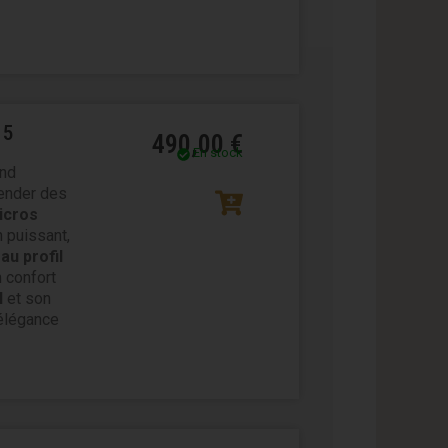
 5
490,00
€
En stock
nd
ender des
icros
n puissant,
au profil
 confort
l
et son
élégance