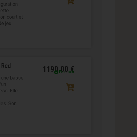
iguration
lette
on court et
de jeu
a Red
1190,00
€
En stock
t une basse
’un
ess. Elle
des. Son