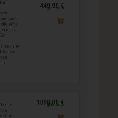
Surf
449,00
€
En stock
rend
ématiques
elle offre
son micro
 Son
t
es mains et
l. Avec sa
lage
étro
1890,00
€
du rock,
En stock
ance
ant en