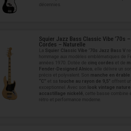
décennies.
Squier Jazz Bass Classic Vibe ’70s –
Cordes – Naturelle
La
Squier Classic Vibe ’70s Jazz Bass V
re
hommage aux modèles emblématiques de F
années 1970. Dotée de
cinq cordes
et de
m
Fender-Designed Alnico
, elle délivre un so
précis et polyvalent. Son
manche en érable 
“C”
et sa
touche au rayon de 9,5″
offrent un
exceptionnel. Avec son
look vintage nature
accastillage nickelé
, cette basse combine 
rétro et performance moderne.