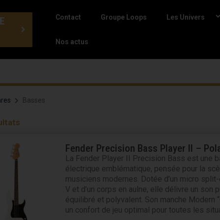
Contact
Groupe Loops
Les Univers
E
Nos actus
ares
Basses
ultats
Page
Page
Page
Fender Precision Bass Player II – Pol
La Fender Player II Precision Bass est une 
électrique emblématique, pensée pour la scè
musiciens modernes. Dotée d’un micro split-c
V et d’un corps en aulne, elle délivre un son p
équilibré et polyvalent. Son manche Modern 
un confort de jeu optimal pour toutes les situ