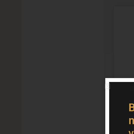
B
n
v