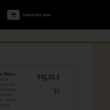
Connectez-vous
ar White
890,00
€
basse
En stock
ne et les
oil Alnico
uissant,
“C” assure
ations.