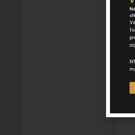
No
ch
Ve
fo
pr
si
N’
ma