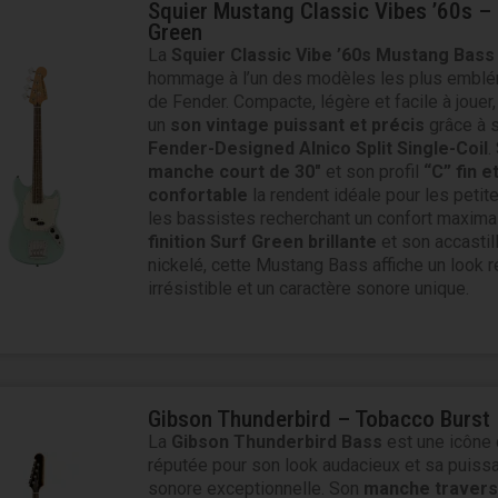
Squier Mustang Classic Vibes ’60s – 
Green
La
Squier Classic Vibe ’60s Mustang Bass
hommage à l’un des modèles les plus embl
de Fender. Compacte, légère et facile à jouer, 
un
son vintage puissant et précis
grâce à 
Fender-Designed Alnico Split Single-Coil
.
manche court de 30″
et son profil
“C” fin e
confortable
la rendent idéale pour les petit
les bassistes recherchant un confort maxima
finition Surf Green brillante
et son accastil
nickelé, cette Mustang Bass affiche un look r
irrésistible et un caractère sonore unique.
Gibson Thunderbird – Tobacco Burst
La
Gibson Thunderbird Bass
est une icône 
réputée pour son look audacieux et sa puiss
sonore exceptionnelle. Son
manche travers