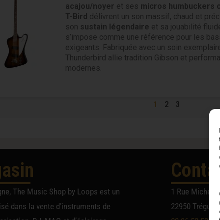
acajou/noyer
et ses
micros humbuckers 
T-Bird
délivrent un son massif, chaud et préc
son
sustain légendaire
et sa jouabilité fluid
s’impose comme une référence pour les bas
exigeants. Fabriquée avec un soin exemplaire
Thunderbird allie tradition Gibson et perform
modernes.
1
2
3
asin
Conta
gne, The Music Shop by Loops est un
1 Rue Michel A
sé dans la vente d’instruments de
22950 Trégueu