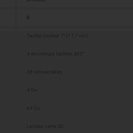
8
Tactile couleur 7″ (17,7 cm)
4 encodeurs tactiles 360°
38 rétroéclairés
4 Go
64 Go
Lecteur carte SD