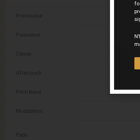
fo
pr
Processeur
si
Puissance
N’
ma
Clavier
Aftertouch
Pitch Bend
Modulation
Pads