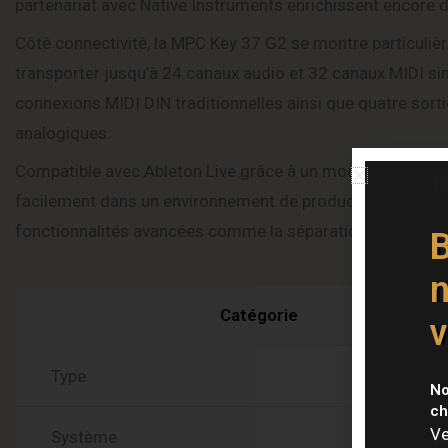
partenariat avec Native Instruments enrichissent encore d
Côté connectivité, la MPC Key 37 G2 se montre particuli
transporter jusqu’à 24 canaux audio et 32 canaux MIDI simu
connexions MIDI DIN traditionnelles ainsi que quatre sor
analogiques.
Compatible avec Ableton Live grâce à un mode Ableton Contr
facilement dans un environnement de production hybride.
fonctionnalités avancées comme la séparation des stems a
B
Caract
n
Catégorie
v
Type
No
ch
Ve
Système