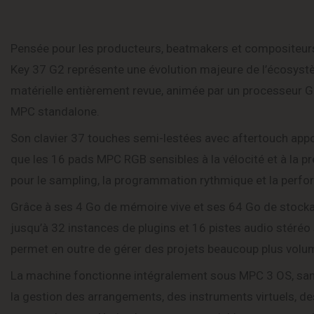
Pensée pour les producteurs, beatmakers et compositeurs 
Key 37 G2 représente une évolution majeure de l’écosyst
matérielle entièrement revue, animée par un processeur G
MPC standalone.
Son clavier 37 touches semi-lestées avec aftertouch appor
que les 16 pads MPC RGB sensibles à la vélocité et à la 
pour le sampling, la programmation rythmique et la perfo
Grâce à ses 4 Go de mémoire vive et ses 64 Go de stocka
jusqu’à 32 instances de plugins et 16 pistes audio stéré
permet en outre de gérer des projets beaucoup plus volum
La machine fonctionne intégralement sous MPC 3 OS, sans 
la gestion des arrangements, des instruments virtuels, d