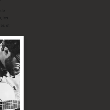
n.
 de
, les
res et
gre
jouter des
stretch.