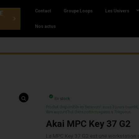
Contact
Groupe Loops
Les Univers
E
Nos actus
En stock
Produit disponible en livraison¹ sous 3 jours ouvrés,
des aujourd’hui dans notre magasin a Trégueux.
Akai MPC Key 37 G2
La MPC Key 37 G2 est une workstation 