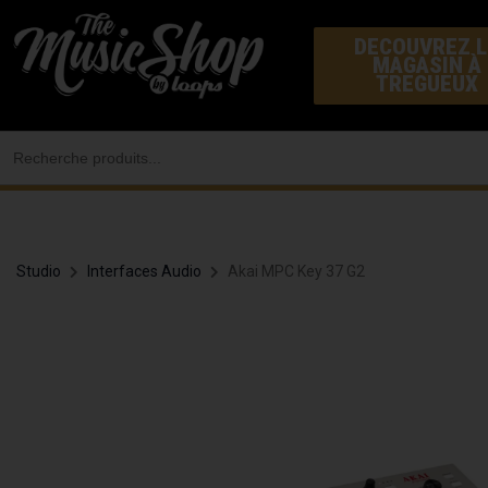
Aller
DECOUVREZ L
au
MAGASIN À
contenu
TREGUEUX
Search
for:
Studio
Interfaces Audio
Akai MPC Key 37 G2