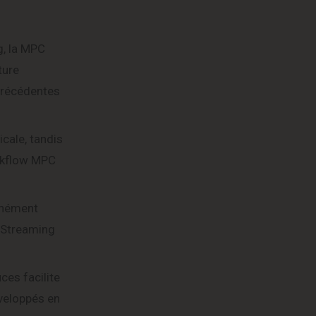
g, la MPC
ture
 précédentes
cale, tandis
orkflow MPC
anément
k Streaming
ces facilite
éveloppés en