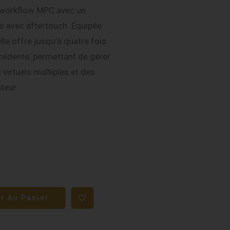
 workflow MPC avec un
es avec aftertouch. Équipée
le offre jusqu’à quatre fois
cédente, permettant de gérer
virtuels multiples et des
teur.
er Au Panier