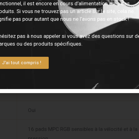
nctionnel, il est encore en cours d’alimentation avec des
oduits. Si vous ne trouvez pas un article sur le site, cela ne
G2 huit cœurs
gnifie pas pour autant que nous ne l’avons pas en stock !
Jusqu’à 4 fois plus rapide que la génération pr
hésitez pas à nous appeler si vous avez des questions sur d
rques ou des produits spécifiques.
37 touches semi-lestées
J'ai tout compris !
Oui
Oui
Oui
16 pads MPC RGB sensibles à la vélocité et à la
pression