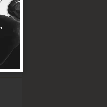
écédente
es