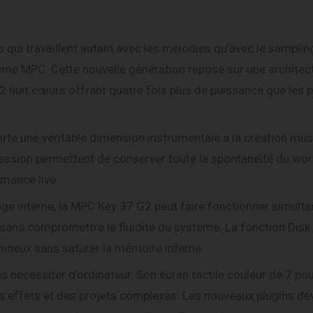
qui travaillent autant avec les mélodies qu’avec le samplin
ème MPC. Cette nouvelle génération repose sur une architec
2 huit cœurs offrant quatre fois plus de puissance que les
te une véritable dimension instrumentale à la création musi
pression permettent de conserver toute la spontanéité du w
rmance live.
ge interne, la MPC Key 37 G2 peut faire fonctionner simult
o sans compromettre la fluidité du système. La fonction Dis
ineux sans saturer la mémoire interne.
nécessiter d’ordinateur. Son écran tactile couleur de 7 pou
es effets et des projets complexes. Les nouveaux plugins d