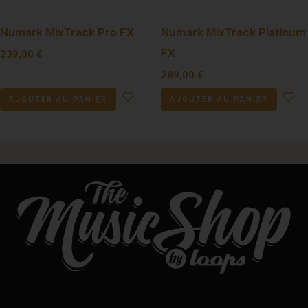
Numark MixTrack Pro FX
Numark MixTrack Platinum
FX
239,00
€
289,00
€
AJOUTER AU PANIER
AJOUTER AU PANIER