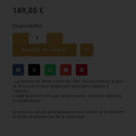
149,00
€
quantité
Disponibilité :
de
Akai
Ajouter Au Panier
Fire
NS
-
Contrôleur
¹ La livraison est offerte a partir de 150€. Tous les produits de plus
de 30 kg sont à retirer uniquement dans notre magasin à
pour
Trégueux.
Il s’agit de produits tels que certains pianos, enceintes, batteries
FL
et amplificateurs.
Studio
Le poids est calculé automatiquement au moment de la sélection
du mode de livraison lors de la commande.