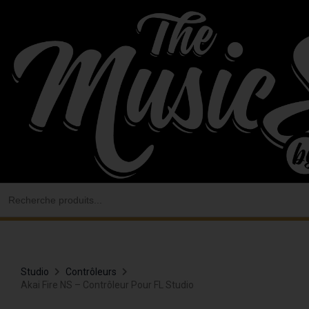
Aller
au
contenu
Search
for:
Studio
Contrôleurs
Akai Fire NS – Contrôleur Pour FL Studio