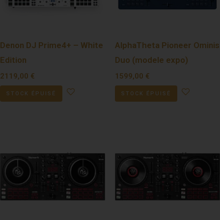
Denon DJ Prime4+ – White
AlphaTheta Pioneer Ominis
Edition
Duo (modele expo)
2119,00
€
1599,00
€
STOCK ÉPUISÉ
STOCK ÉPUISÉ