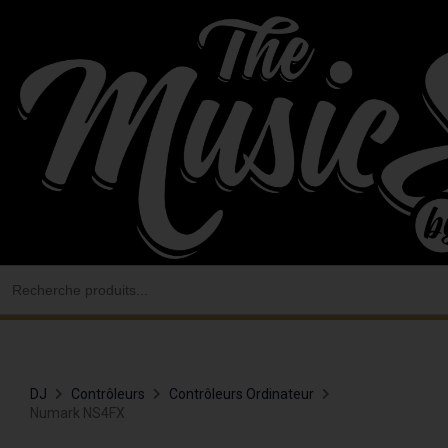
Aller
au
contenu
Search
for:
DJ
Contrôleurs
Contrôleurs Ordinateur
Numark NS4FX