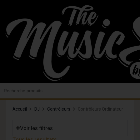
Aller
au
contenu
Search
for:
Accueil
DJ
Contrôleurs
Contrôleurs Ordinateur
Voir les filtres
Tous les resultats