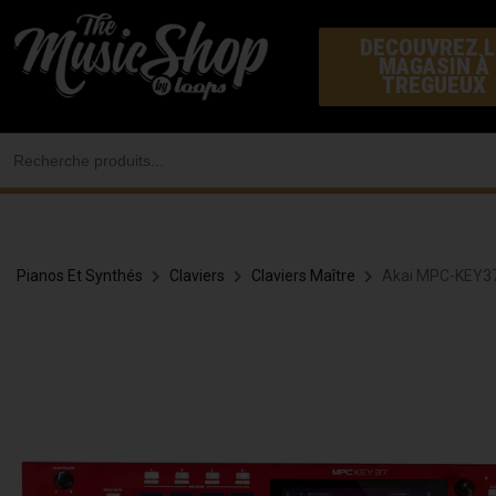
Aller
DECOUVREZ L
au
MAGASIN À
contenu
TREGUEUX
Search
for:
Pianos Et Synthés
Claviers
Claviers Maître
Akai MPC-KEY37