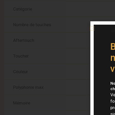
Catégorie
Nombre de touches
Aftertouch
B
n
Toucher
v
Couleur
No
Polyphonie max
ch
Ve
fo
Mémoire
pr
si