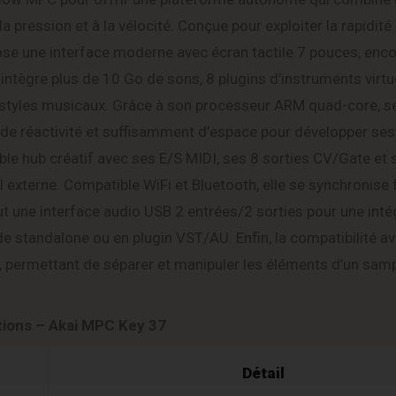
 pression et à la vélocité. Conçue pour exploiter la rapidité
se une interface moderne avec écran tactile 7 pouces, enc
e intègre plus de 10 Go de sons, 8 plugins d’instruments virtu
es styles musicaux. Grâce à son processeur ARM quad-core, s
nde réactivité et suffisamment d’espace pour développer ses
le hub créatif avec ses E/S MIDI, ses 8 sorties CV/Gate et 
l externe. Compatible WiFi et Bluetooth, elle se synchronise
lut une interface audio USB 2 entrées/2 sorties pour une inté
e standalone ou en plugin VST/AU. Enfin, la compatibilité 
é, permettant de séparer et manipuler les éléments d’un sam
tions – Akai MPC Key 37
Détail