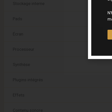
Stockage interne
N’
Pads
ma
Écran
Processeur
Synthèse
Plugins intégrés
Effets
Contenu sonore