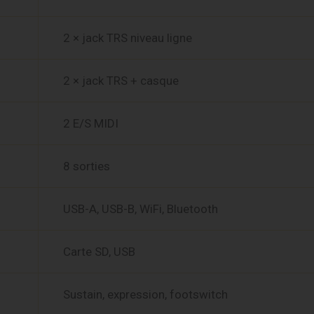
2 × jack TRS niveau ligne
2 × jack TRS + casque
2 E/S MIDI
8 sorties
USB-A, USB-B, WiFi, Bluetooth
Carte SD, USB
Sustain, expression, footswitch