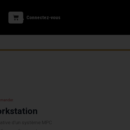
Connectez-vous
mmander.
rkstation
éative d’un système MPC