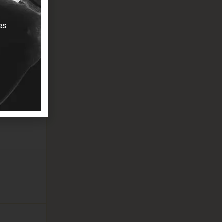
es
ertouch