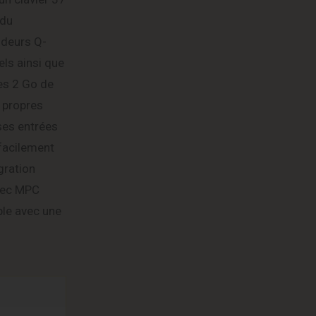
 du
odeurs Q-
els ainsi que
es 2 Go de
 propres
ses entrées
 facilement
gration
avec MPC
ple avec une