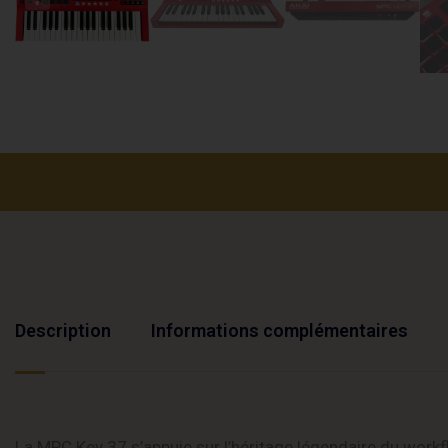
Description
Informations complémentaires
La MPC Key 37 s’appuie sur l’héritage légendaire du work