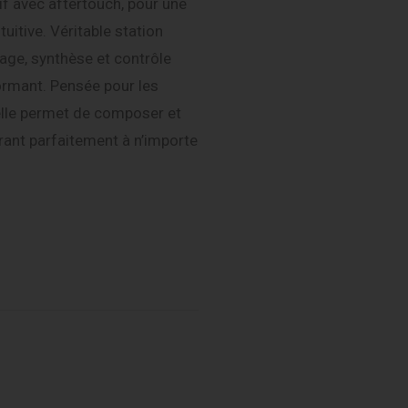
f avec aftertouch, pour une
uitive. Véritable station
çage, synthèse et contrôle
ormant. Pensée pour les
lle permet de composer et
grant parfaitement à n’importe