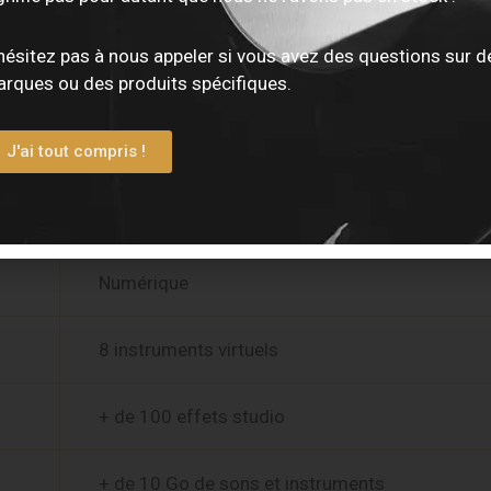
32 Go (22 Go disponibles)
hésitez pas à nous appeler si vous avez des questions sur d
16 pads sensibles pression/vélocité + poly aft
rques ou des produits spécifiques.
Couleur 7″ multitouch
J'ai tout compris !
ARM Quad-core
Numérique
8 instruments virtuels
+ de 100 effets studio
+ de 10 Go de sons et instruments