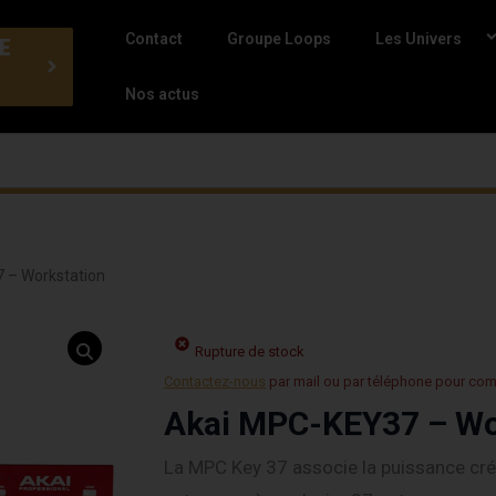
Contact
Groupe Loops
Les Univers
E
Nos actus
 – Workstation
Rupture de stock
Contactez-nous
par mail ou par téléphone pour co
Akai MPC-KEY37 – Wo
La MPC Key 37 associe la puissance cr