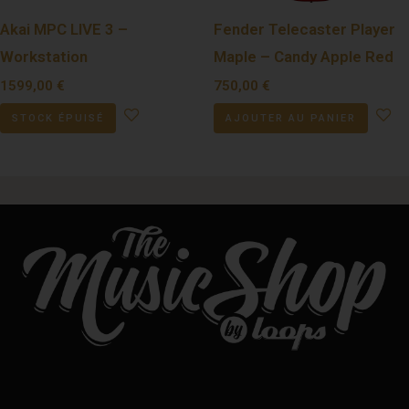
Akai MPC LIVE 3 –
Fender Telecaster Player
Workstation
Maple – Candy Apple Red
1599,00
€
750,00
€
STOCK ÉPUISÉ
AJOUTER AU PANIER