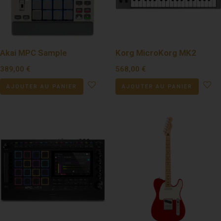
Akai MPC Sample
Korg MicroKorg MK2
389,00
€
568,00
€
AJOUTER AU PANIER
AJOUTER AU PANIER