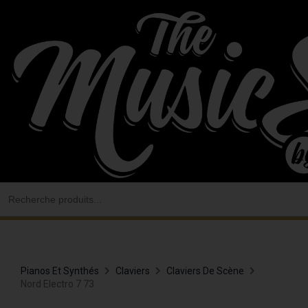
Aller
au
contenu
Search
for:
Pianos Et Synthés
Claviers
Claviers De Scène
Nord Electro 7 73