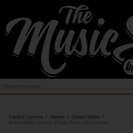
Aller
au
contenu
Search
for:
Pianos Et Synthés
Claviers
Claviers Maître
Artiroa25 Mini-Touches, 8 Pads, Écran – Rose Quartz