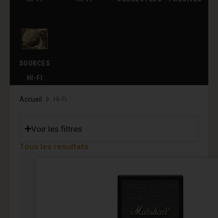
SOURCES
HI-FI
Accueil
Hi-Fi
Voir les filtres
Tous les resultats
Page
Page
Page
Page
Page
Page
Page
Page