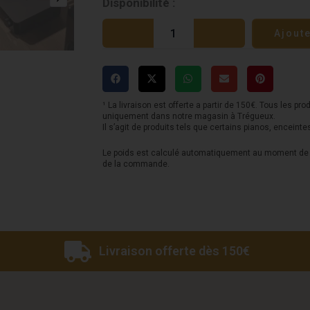
quantité
Disponibilité :
de
Ajout
Streamer
WiiM
Ultra
-
¹ La livraison est offerte a partir de 150€. Tous les pro
uniquement dans notre magasin à Trégueux.
Space
Il s’agit de produits tels que certains pianos, enceinte
Grey
Le poids est calculé automatiquement au moment de l
de la commande.
Livraison offerte dès 150€