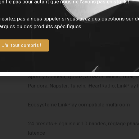
ESS Sabre ES9038 Q2M
gnifie pas pour autant que nous ne l’avons pas en stock !
hésitez pas à nous appeler si vous avez des questions sur d
Jusqu’à 24 bits / 192 kHz + DSD
rques ou des produits spécifiques.
Wi-Fi 6E (2,4 / 5 / 6 GHz, 802.11 b/g/n/ax)
J'ai tout compris !
5.3 bidirectionnel, compatible Bluetooth LE Aud
Spotify Connect, Qobuz, Amazon Music, Tidal, D
Pandora, Napster, TuneIn, iHeartRadio, LinkPlay 
Écosystème LinkPlay compatible multiroom
24 presets + égaliseur 10 bandes, réglage phas
latence