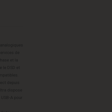
 analogiques
services de
hase et la
e le DSD et
mpatibles.
rect depuis
ltra dispose
rt USB-A pour