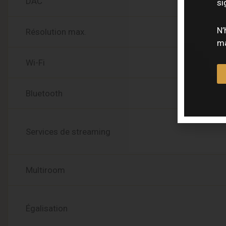
DAC
si
N’
Résolution max.
ma
Wi-Fi
Bluetooth
Services de streaming
Multiroom
Égalisation