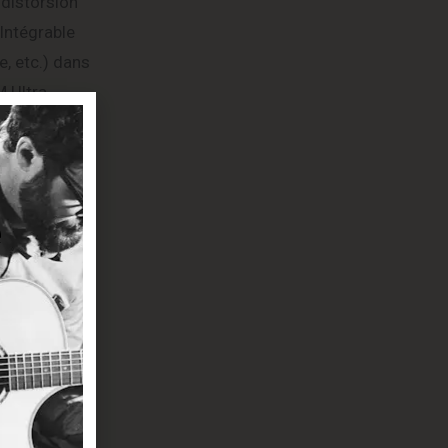
 distorsion
Intégrable
e, etc.) dans
M Ultra
ectée autour
asque
lisable,