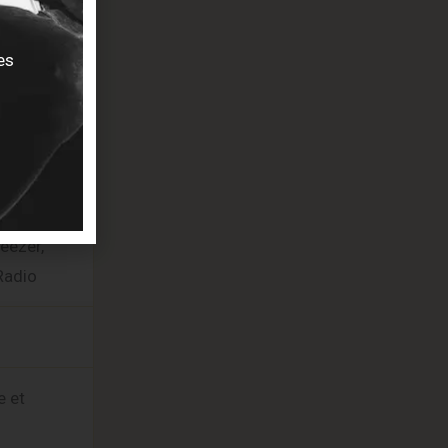
es
io
eezer,
Radio
e et