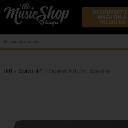
Aller
DECOUVREZ L
au
MAGASIN À
contenu
TREGUEUX
Search
for:
Hi-Fi
Sources Hi-Fi
Streamer WiiM Ultra – Space Grey