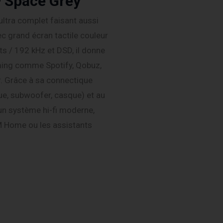
– Space Grey
 ultra complet faisant aussi
ec grand écran tactile couleur
ts / 192 kHz et DSD, il donne
ming comme Spotify, Qobuz,
. Grâce à sa connectique
ue, subwoofer, casque) et au
’un système hi-fi moderne,
iiM Home ou les assistants