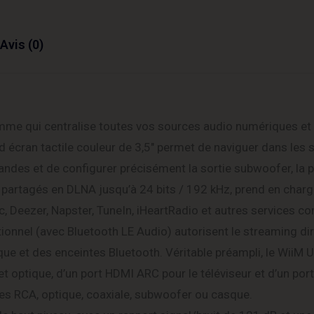
Avis (0)
amme qui centralise toutes vos sources audio numériques et
d écran tactile couleur de 3,5″ permet de naviguer dans les 
 bandes et de configurer précisément la sortie subwoofer, la p
ers partagés en DLNA jusqu’à 24 bits / 192 kHz, prend en charg
 Deezer, Napster, TuneIn, iHeartRadio et autres services co
ionnel (avec Bluetooth LE Audio) autorisent le streaming di
ue et des enceintes Bluetooth. Véritable préampli, le WiiM U
et optique, d’un port HDMI ARC pour le téléviseur et d’un po
ties RCA, optique, coaxiale, subwoofer ou casque.