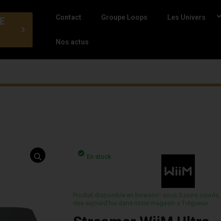
Contact
Groupe Loops
Les Univers
E
Nos actus
En stock
Produit disponible en livraison¹ sous 3 jours ouvrés,
des aujourd’hui dans notre magasin a Trégueux.