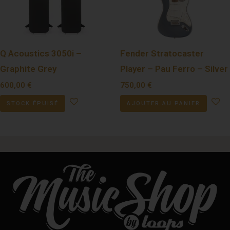
Q Acoustics 3050i –
Fender Stratocaster
Graphite Grey
Player – Pau Ferro – Silver
600,00
€
750,00
€
STOCK ÉPUISÉ
AJOUTER AU PANIER