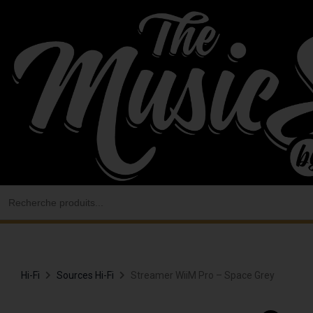
Aller
au
contenu
Search
for:
Hi-Fi
Sources Hi-Fi
Streamer WiiM Pro – Space Grey