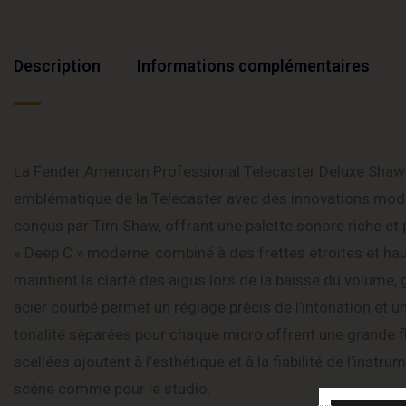
Description
Informations complémentaires
La Fender American Professional Telecaster Deluxe ShawBu
emblématique de la Telecaster avec des innovations mod
conçus par Tim Shaw, offrant une palette sonore riche et po
« Deep C » moderne, combiné à des frettes étroites et haut
maintient la clarté des aigus lors de la baisse du volume,
acier courbé permet un réglage précis de l’intonation et u
tonalité séparées pour chaque micro offrent une grande fl
scellées ajoutent à l’esthétique et à la fiabilité de l’instru
scène comme pour le studio.