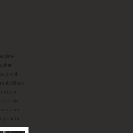
ractère
Bucker
u profil
Treble Bleed
ontets en
me et de
mécaniques
e pour la