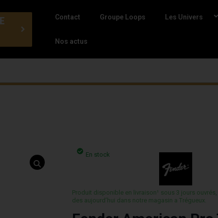
Contact
Groupe Loops
Les Univers
E
Nos actus
En stock
Produit disponible en livraison¹ sous 3 jours ouvrés,
des aujourd’hui dans notre magasin a Trégueux.