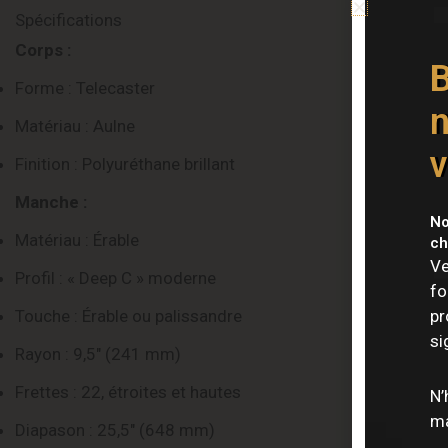
Spécifications
Corps :
B
Forme : Telecaster
n
Matériau : Aulne
v
Finition : Polyuréthane brillant
Manche :
No
Matériau : Érable
ch
Ve
Profil : « Deep C » moderne
fo
Touche : Érable ou palissandre
pr
si
Rayon : 9,5″ (241 mm)
Frettes : 22, étroites et hautes
N’
ma
Diapason : 25,5″ (648 mm)