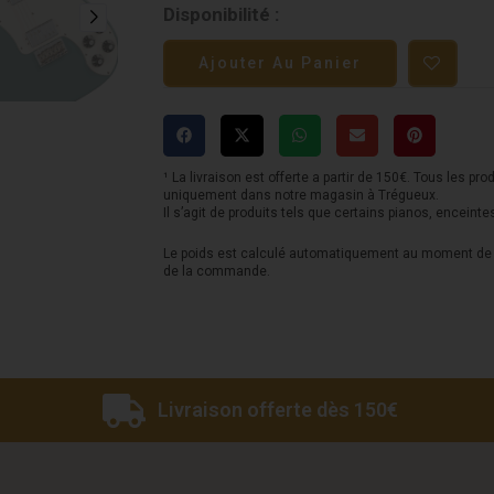
quantité
Disponibilité :
de
Ajouter Au Panier
Fender
American
Pro
Telecaster
¹ La livraison est offerte a partir de 150€. Tous les pro
uniquement dans notre magasin à Trégueux.
Deluxe
Il s’agit de produits tels que certains pianos, enceinte
ShawBucker
Le poids est calculé automatiquement au moment de l
de la commande.
-
Sonic
Gray
Livraison offerte dès 150€