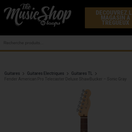
Aller
DECOUVREZ L
au
MAGASIN À
contenu
TREGUEUX
Search
for:
Guitares
Guitares Electriques
Guitares TL
Fender American Pro Telecaster Deluxe ShawBucker – Sonic Gray