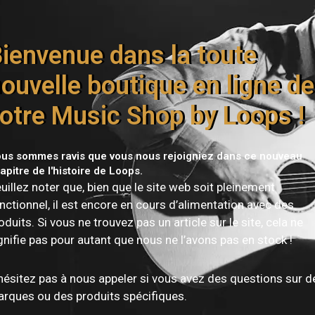
ienvenue dans la toute
ouvelle boutique en ligne de
otre Music Shop by Loops !
us sommes ravis que vous nous rejoigniez dans ce nouveau
apitre de l'histoire de Loops.
uillez noter que, bien que le site web soit pleinement
nctionnel, il est encore en cours d’alimentation avec des
oduits. Si vous ne trouvez pas un article sur le site, cela ne
gnifie pas pour autant que nous ne l’avons pas en stock !
hésitez pas à nous appeler si vous avez des questions sur d
rques ou des produits spécifiques.