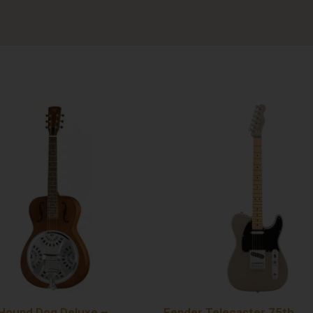
Hound Dog Deluxe –
Fender Telecaster 75th