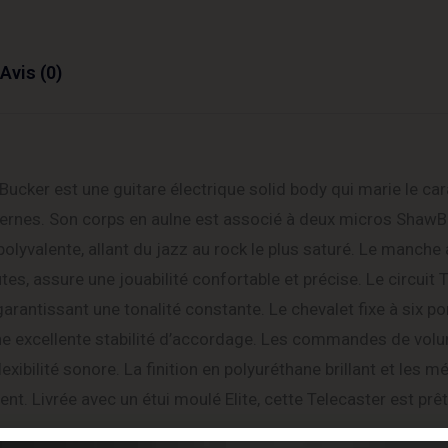
Avis (0)
cker est une guitare électrique solid body qui marie le ca
ernes.
Son corps en aulne est associé à deux micros Shaw
lyvalente, allant du jazz au rock le plus saturé.
Le manche a
es, assure une jouabilité confortable et précise.
Le circuit 
 garantissant une tonalité constante.
Le chevalet fixe à six p
ne excellente stabilité d’accordage.
Les commandes de volu
exibilité sonore.
La finition en polyuréthane brillant et les 
ment.
Livrée avec un étui moulé Elite, cette Telecaster est prêt