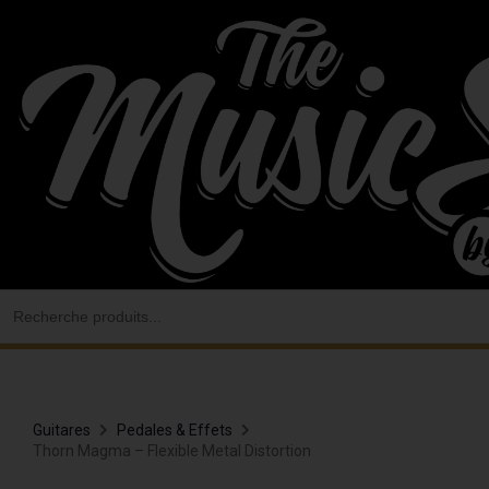
Aller
au
contenu
Search
for:
Guitares
Pedales & Effets
Thorn Magma – Flexible Metal Distortion