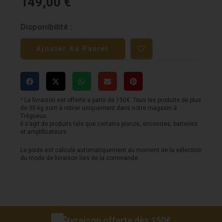
149,00
€
quantité
Disponibilité :
de
Ajouter Au Panier
Pédale
ELECTRO
HARMONIX
-
¹ La livraison est offerte a partir de 150€. Tous les produits de plus
de 30 kg sont à retirer uniquement dans notre magasin à
DELUXE
Trégueux.
Il s’agit de produits tels que certains pianos, enceintes, batteries
BIG
et amplificateurs.
MUFF
Le poids est calculé automatiquement au moment de la sélection
du mode de livraison lors de la commande.
Livraison offerte dès 150€