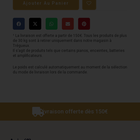
Ajouter Au Panier
Pédale
FENDER
-
Bassman
¹ La livraison est offerte a partir de 150€. Tous les produits de plus
de 30 kg sont à retirer uniquement dans notre magasin à
Driver
Trégueux.
Il s’agit de produits tels que certains pianos, enceintes, batteries
et amplificateurs.
Le poids est calculé automatiquement au moment de la sélection
du mode de livraison lors de la commande.
Livraison offerte dès 150€