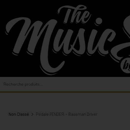
Aller
au
contenu
Search
for:
Non Classé
Pédale FENDER – Bassman Driver