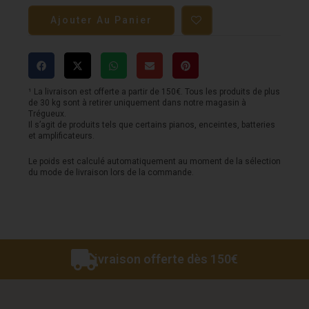
de
Ajouter Au Panier
Pédale
MARSHALL
-
Shreadmaster
¹ La livraison est offerte a partir de 150€. Tous les produits de plus
de 30 kg sont à retirer uniquement dans notre magasin à
-
Trégueux.
Il s’agit de produits tels que certains pianos, enceintes, batteries
Overdrive
et amplificateurs.
Le poids est calculé automatiquement au moment de la sélection
du mode de livraison lors de la commande.
Livraison offerte dès 150€