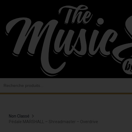
Aller
au
contenu
Search
for:
Non Classé
Pédale MARSHALL – Shreadmaster – Overdrive