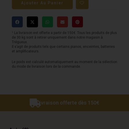
Ajouter Au Panier
Pédale
MXR
-
Gran
¹ La livraison est offerte a partir de 150€. Tous les produits de plus
de 30 kg sont à retirer uniquement dans notre magasin à
Torino
Trégueux.
Il s’agit de produits tels que certains pianos, enceintes, batteries
Boost
et amplificateurs.
Overdrive
Le poids est calculé automatiquement au moment de la sélection
du mode de livraison lors de la commande.
Livraison offerte dès 150€