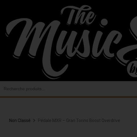
Aller
au
contenu
Search
for:
Non Classé
Pédale MXR – Gran Torino Boost Overdrive