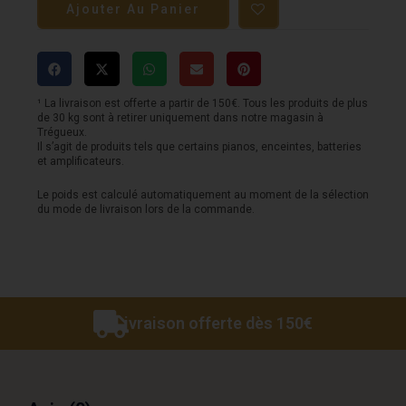
Ajouter Au Panier
Pédale
FENDER
-
Hammertone
¹ La livraison est offerte a partir de 150€. Tous les produits de plus
de 30 kg sont à retirer uniquement dans notre magasin à
Overdrive
Trégueux.
Il s’agit de produits tels que certains pianos, enceintes, batteries
et amplificateurs.
Le poids est calculé automatiquement au moment de la sélection
du mode de livraison lors de la commande.
Livraison offerte dès 150€