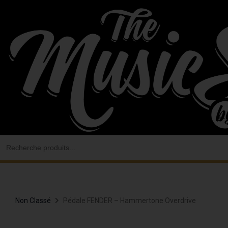
Aller
au
contenu
Search
for:
Non Classé
Pédale FENDER – Hammertone Overdrive