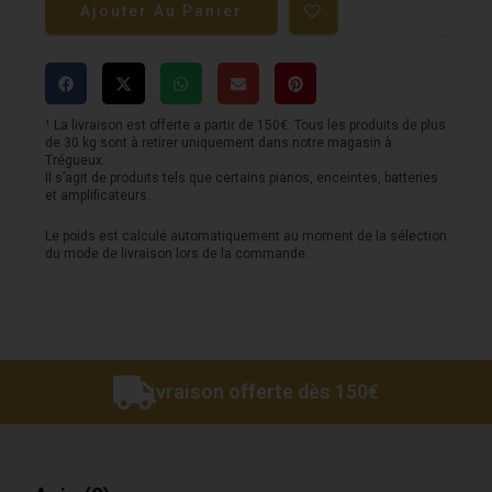
Ajouter Au Panier
Pédale
MOOER
-
Fog
¹ La livraison est offerte a partir de 150€. Tous les produits de plus
de 30 kg sont à retirer uniquement dans notre magasin à
bass
Trégueux.
Il s’agit de produits tels que certains pianos, enceintes, batteries
fuzz
et amplificateurs.
Le poids est calculé automatiquement au moment de la sélection
du mode de livraison lors de la commande.
Livraison offerte dès 150€