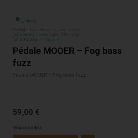
En stock
Produit disponible en livraison¹ sous 3
jours ouvrés, ou des aujourd’hui dans
notre magasin a Trégueux.
Pédale MOOER – Fog bass
fuzz
Pédale MOOER – Fog bass fuzz
59,00
€
quantité
Disponibilité :
de