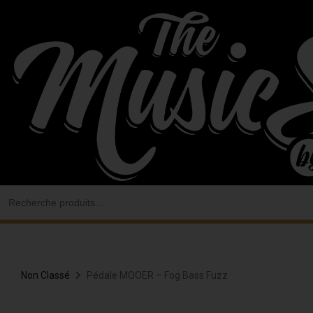
Aller
au
contenu
Search
for:
Non Classé
Pédale MOOER – Fog Bass Fuzz