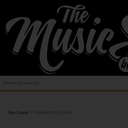
Aller
au
contenu
Search
for:
Non Classé
Pédale MOOER Solo