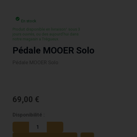
En stock
Produit disponible en livraison¹ sous 3
jours ouvrés, ou des aujourd’hui dans
notre magasin a Trégueux.
Pédale MOOER Solo
Pédale MOOER Solo
69,00
€
quantité
Disponibilité :
de
Pédale