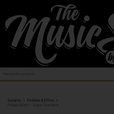
Aller
au
contenu
Search
for:
Guitares
Pedales & Effets
Pédale BOSS – Super Overdrive