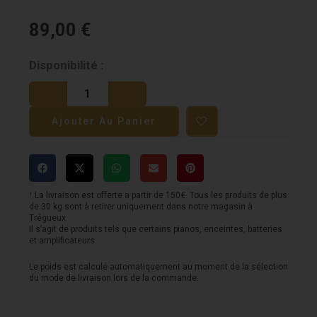
89,00
€
quantité
Disponibilité :
de
Pédale
Ajouter Au Panier
BOSS
-
Super
Overdrive
¹ La livraison est offerte a partir de 150€. Tous les produits de plus
de 30 kg sont à retirer uniquement dans notre magasin à
Trégueux.
Il s’agit de produits tels que certains pianos, enceintes, batteries
et amplificateurs.
Le poids est calculé automatiquement au moment de la sélection
du mode de livraison lors de la commande.