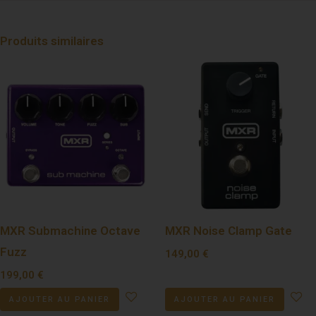
Produits similaires
MXR Submachine Octave
MXR Noise Clamp Gate
Fuzz
149,00
€
199,00
€
AJOUTER AU PANIER
AJOUTER AU PANIER