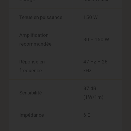
Tenue en puissance
150 W
Amplification
30 – 150 W
recommandée
Réponse en
47 Hz – 26
fréquence
kHz
87 dB
Sensibilité
(1W/1m)
Impédance
6 Ω