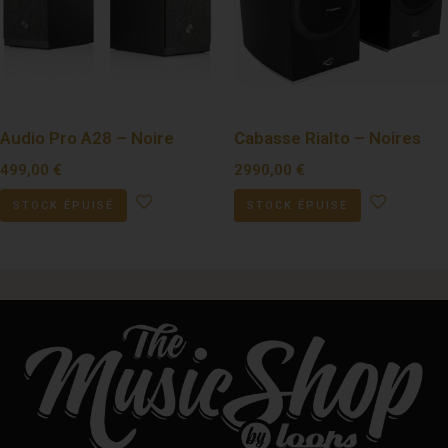
Audio Pro A28 – Noire
Cabasse Rialto – Noires
499,00
€
2990,00
€
STOCK ÉPUISÉ
STOCK ÉPUISÉ