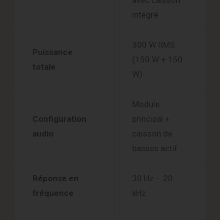
avec caisson
intégré
300 W RMS
Puissance
(150 W + 150
totale
W)
Module
Configuration
principal +
audio
caisson de
basses actif
Réponse en
30 Hz – 20
fréquence
kHz