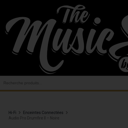
Aller
au
contenu
Search
for:
Hi-Fi
Enceintes Connectées
Audio Pro Drumfire II – Noire