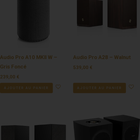
Audio Pro A10 MKII W –
Audio Pro A28 – Walnut
Gris Foncé
539,00
€
239,00
€
AJOUTER AU PANIER
AJOUTER AU PANIER