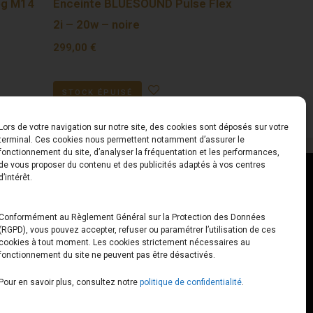
og M14
Enceinte BLUESOUND Pulse Flex
2i – 20w – noire
299,00
€
STOCK ÉPUISÉ
Lors de votre navigation sur notre site, des cookies sont déposés sur votre
terminal. Ces cookies nous permettent notamment d’assurer le
fonctionnement du site, d’analyser la fréquentation et les performances,
de vous proposer du contenu et des publicités adaptés à vos centres
ct
Horaires
d’intérêt.
udiard
Du Lundi au Vendredi
Conformément au Règlement Général sur la Protection des Données
(RGPD), vous pouvez accepter, refuser ou paramétrer l’utilisation de ces
x
10h00 – 12h30 // 14h00 –
cookies à tout moment. Les cookies strictement nécessaires au
19h00
fonctionnement du site ne peuvent pas être désactivés.
e-loops.fr
Le Samedi
Pour en savoir plus, consultez notre
politique de confidentialité
.
10h00 – 12h30 // 14h00 –