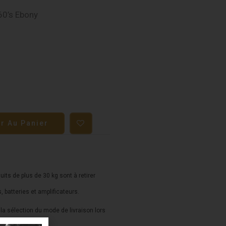
60’s Ebony
er Au Panier
duits de plus de 30 kg sont à retirer
s, batteries et amplificateurs.
a sélection du mode de livraison lors