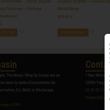
e EPIPHONE – DOVE Studio
Guitare DOBRO – Hound D
mp Fishman – Vintage
Metal Body
Sunburst
699,00
€
€
 ÉPUISÉ
STOCK ÉPUISÉ
asin
Conta
gne, The Music Shop by Loops est un
1 Rue Michel A
sé dans la vente d’instruments de
22950 Trégueu
risation, DJ, MAO et d’éclairage.
02 96 52 52 52
magasin@group
roupe LOOPS