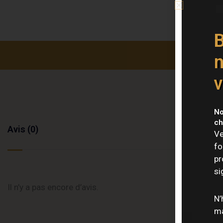
B
n
v
No
ch
Avis (0)
Ve
fo
pr
si
Il n’y a pas encore d’avis.
N’
ma