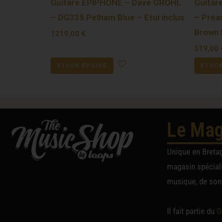
Guitare EPIPHONE – Dave GROHL
Guitar
– DG335 Pelham Blue – Etui inclus
– Préa
Brown 
1219,00
€
519,00
STOCK ÉPUISÉ
STOCK
Le Mag
Unique en Breta
magasin spéciali
musique, de sono
Il fait partie du
G