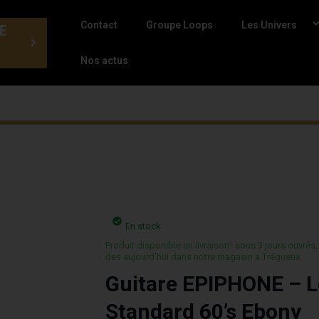
Contact
Groupe Loops
Les Univers
E
Nos actus
En stock
Produit disponible en livraison¹ sous 3 jours ouvrés,
des aujourd’hui dans notre magasin a Trégueux.
Guitare EPIPHONE – L
Standard 60’s Ebony