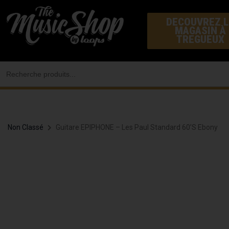
Aller
DECOUVREZ L
au
MAGASIN À
contenu
TREGUEUX
Search
for:
Non Classé
Guitare EPIPHONE – Les Paul Standard 60’s Ebony