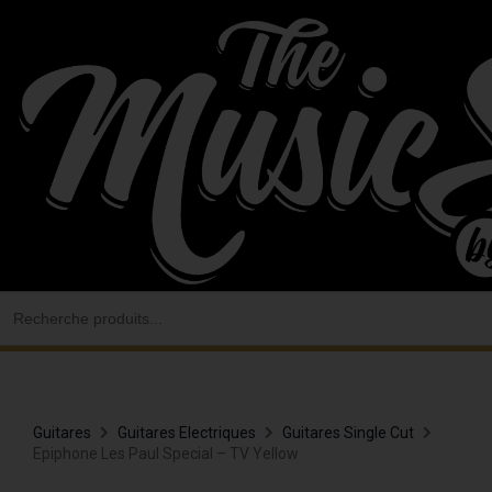
Aller
au
contenu
Search
for:
Guitares
Guitares Electriques
Guitares Single Cut
Epiphone Les Paul Special – TV Yellow