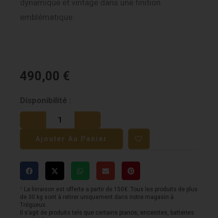
dynamique et vintage dans une finition
emblématique.
490,00
€
quantité
Disponibilité :
de
Epiphone
Ajouter Au Panier
Les
Paul
Special
-
¹ La livraison est offerte a partir de 150€. Tous les produits de plus
de 30 kg sont à retirer uniquement dans notre magasin à
TV
Trégueux.
Il s’agit de produits tels que certains pianos, enceintes, batteries
Yellow