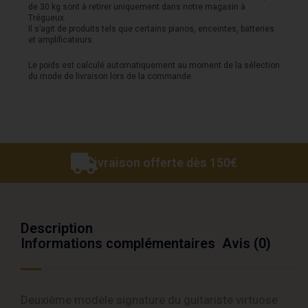
de 30 kg sont à retirer uniquement dans notre magasin à
Power"
Trégueux.
Il s’agit de produits tels que certains pianos, enceintes, batteries
JJ
et amplificateurs.
Nichols
Le poids est calculé automatiquement au moment de la sélection
du mode de livraison lors de la commande.
-
Aged
Pelham
Blue
Livraison offerte dès 150€
Description
Informations complémentaires
Avis (0)
Deuxième modèle signature du guitariste virtuose