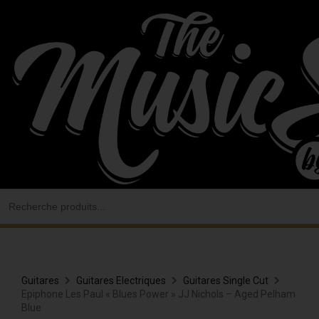
Aller
au
contenu
Search
for:
Guitares
Guitares Electriques
Guitares Single Cut
Epiphone Les Paul « Blues Power » JJ Nichols – Aged Pelham
Blue