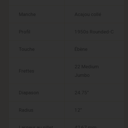
Manche
Acajou collé
Profil
1950s Rounded-C
Touche
Ébène
22 Medium
Frettes
Jumbo
Diapason
24.75”
Radius
12”
Largeur au sillet
42,67 mm