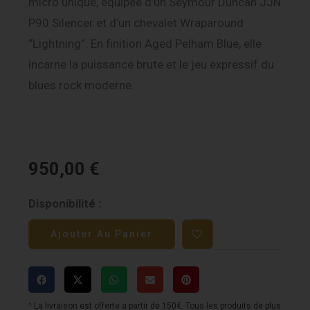
micro unique, équipée d’un Seymour Duncan JJN
P90 Silencer et d’un chevalet Wraparound
“Lightning”. En finition Aged Pelham Blue, elle
incarne la puissance brute et le jeu expressif du
blues rock moderne.
950,00
€
quantité
Disponibilité :
de
Ajouter Au Panier
Epiphone
Les
Paul
"Blues
¹ La livraison est offerte a partir de 150€. Tous les produits de plus