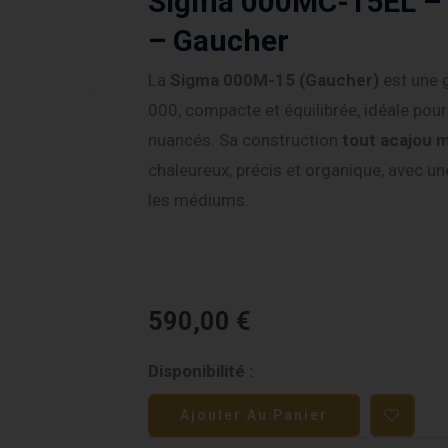
Sigma 000MC-15EL – 
– Gaucher
La
Sigma 000M-15 (Gaucher)
est une 
000, compacte et équilibrée, idéale pour 
nuancés. Sa construction
tout acajou 
chaleureux, précis et organique, avec un
les médiums.
590,00
€
quantité
Disponibilité :
de
Ajouter Au Panier
Sigma