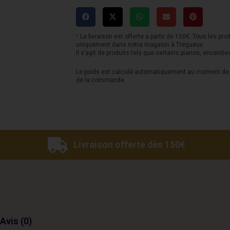
000MC-
15EL
-
¹ La livraison est offerte a partir de 150€. Tous les pro
uniquement dans notre magasin à Trégueux.
Naturel
Il s’agit de produits tels que certains pianos, enceinte
Acajou
Le poids est calculé automatiquement au moment de l
de la commande.
-
Gaucher
Livraison offerte dès 150€
Avis (0)