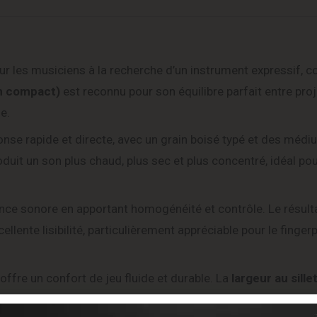
r les musiciens à la recherche d’un instrument expressif, c
m compact)
est reconnu pour son équilibre parfait entre proj
e.
onse rapide et directe, avec un grain boisé typé et des médi
oduit un son plus chaud, plus sec et plus concentré, idéal po
nce sonore en apportant homogénéité et contrôle. Le résult
llente lisibilité, particulièrement appréciable pour le fingerp
, offre un confort de jeu fluide et durable. La
largeur au sille
nde variété de styles. Les
sillets en os
contribuent à une me