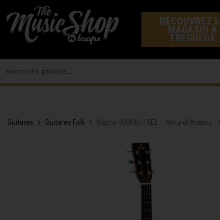
Aller
DECOUVREZ L
au
MAGASIN À
contenu
TREGUEUX
Search
for:
Guitares
Guitares Folk
Sigma 000MC-15EL – Naturel Acajou –