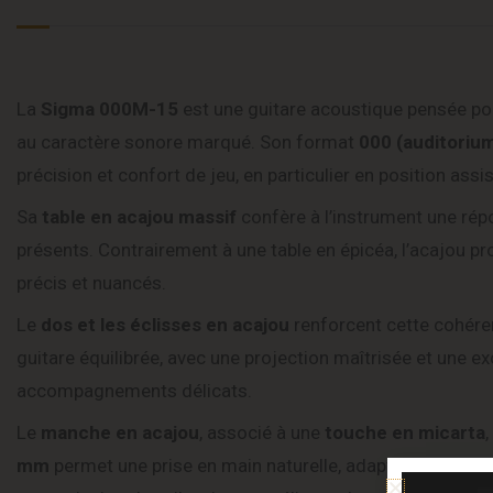
La
Sigma 000M-15
est une guitare acoustique pensée pou
au caractère sonore marqué. Son format
000 (auditoriu
précision et confort de jeu, en particulier en position assis
Sa
table en acajou massif
confère à l’instrument une rép
présents. Contrairement à une table en épicéa, l’acajou pr
précis et nuancés.
Le
dos et les éclisses en acajou
renforcent cette cohére
guitare équilibrée, avec une projection maîtrisée et une exce
accompagnements délicats.
Le
manche en acajou
, associé à une
touche en micarta
mm
permet une prise en main naturelle, adaptée à une gra