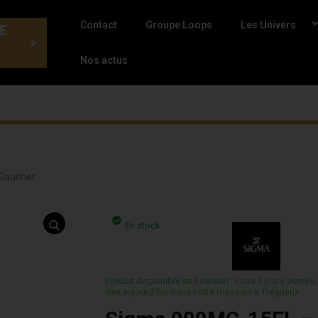
Contact
Groupe Loops
Les Univers
E
Nos actus
 Gaucher
En stock
Produit disponible en livraison¹ sous 3 jours ouvrés,
des aujourd’hui dans notre magasin a Trégueux.