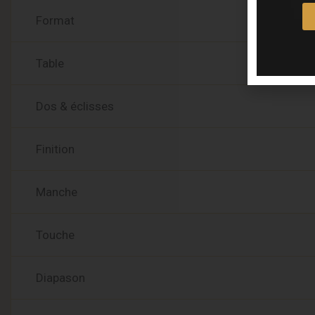
Format
Table
Dos & éclisses
Finition
Manche
Touche
Diapason