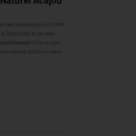
Naturel Acajou
guitare acoustique au format
le fingerstyle et les jeux
massif/laminé
offre un son
e excellente définition dans