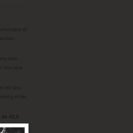
onfortable et
ection,
ums bien
ur des jeux
at est une
icking et les
t de 42,9
illeure