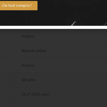
J'ai tout compris !
000 Auditorium Cutaway LH
Acajou massif
Acajou
Naturel satiné
Acajou
Micarta
25,4″ (645 mm)