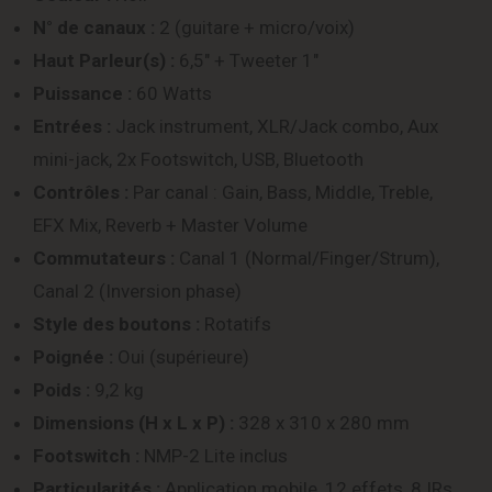
N° de canaux :
2 (guitare + micro/voix)
Haut Parleur(s) :
6,5″ + Tweeter 1″
Puissance :
60 Watts
Entrées :
Jack instrument, XLR/Jack combo, Aux
mini-jack, 2x Footswitch, USB, Bluetooth
Contrôles :
Par canal : Gain, Bass, Middle, Treble,
EFX Mix, Reverb + Master Volume
Commutateurs :
Canal 1 (Normal/Finger/Strum),
Canal 2 (Inversion phase)
Style des boutons :
Rotatifs
Poignée :
Oui (supérieure)
Poids :
9,2 kg
Dimensions (H x L x P) :
328 x 310 x 280 mm
Footswitch :
NMP-2 Lite inclus
Particularités :
Application mobile, 12 effets, 8 IRs