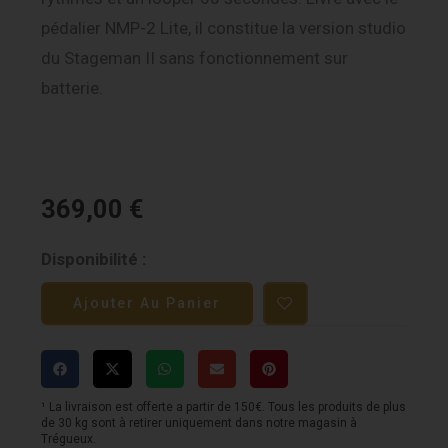
pédalier NMP-2 Lite, il constitue la version studio
du Stageman II sans fonctionnement sur
batterie.
369,00
€
quantité
Disponibilité :
de
Ajouter Au Panier
NUX
Stageman
AC60
¹ La livraison est offerte a partir de 150€. Tous les produits de plus
de 30 kg sont à retirer uniquement dans notre magasin à
Trégueux.