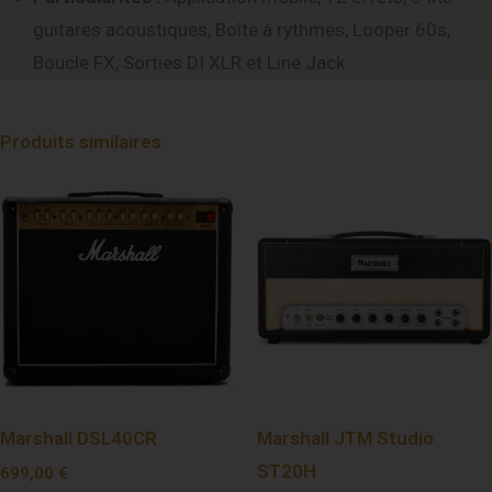
guitares acoustiques, Boîte à rythmes, Looper 60s,
Boucle FX, Sorties DI XLR et Line Jack
Produits similaires
Marshall DSL40CR
Marshall JTM Studio
ST20H
699,00
€