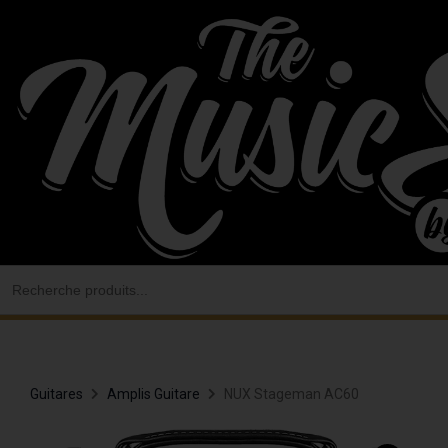
Aller
au
contenu
Search
for:
Guitares
Amplis Guitare
NUX Stageman AC60