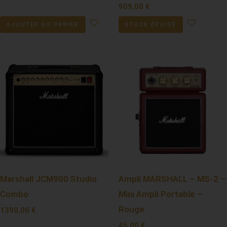
909,00
€
AJOUTER AU PANIER
STOCK ÉPUISÉ
Marshall JCM900 Studio
Ampli MARSHALL – MS-2 –
Combo
Mini Ampli Portable –
Rouge
1390,00
€
45,00
€