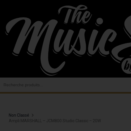
Aller
au
contenu
Search
for:
Non Classé
Ampli MARSHALL – JCM800 Studio Classic – 20W