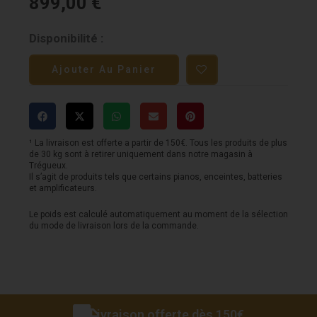
899,00
€
quantité
Disponibilité :
de
Ajouter Au Panier
Ampli
MARSHALL
-
JCM800
¹ La livraison est offerte a partir de 150€. Tous les produits de plus
de 30 kg sont à retirer uniquement dans notre magasin à
Studio
Trégueux.
Il s’agit de produits tels que certains pianos, enceintes, batteries
Classic
et amplificateurs.
-
Le poids est calculé automatiquement au moment de la sélection
du mode de livraison lors de la commande.
20W
Livraison offerte dès 150€