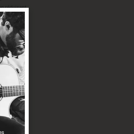
en réduisant
ion soignée
ntégrer dans
es