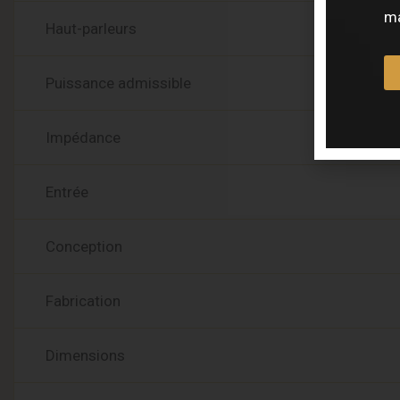
ma
Haut-parleurs
Puissance admissible
Impédance
Entrée
Conception
Fabrication
Dimensions