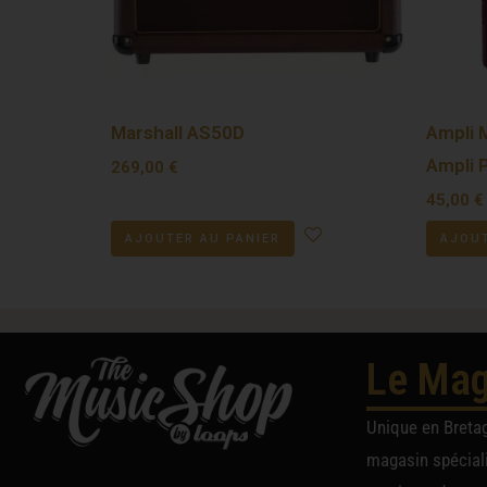
Marshall AS50D
Ampli 
Ampli 
269,00
€
45,00
€
AJOUTER AU PANIER
AJOUT
Le Mag
Unique en Breta
magasin spéciali