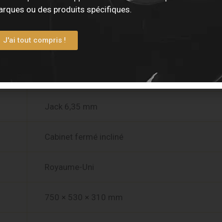
rques ou des produits spécifiques.
Celestion G12M-65 Creamback
J'ai tout compris !
130 W
8 Ω
Jack 6,35 mm
Cabinet fermé incliné
Royaume-Uni
750 × 530 × 310 mm