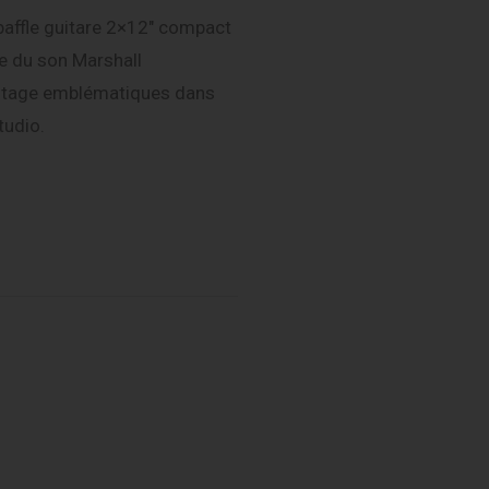
baffle guitare 2×12″ compact
re du son Marshall
vintage emblématiques dans
tudio.