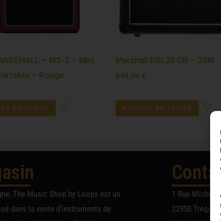
MARSHALL – MS-2 – Mini
Marshall DSL20 CR – 20W
Portable – Rouge
549,00
€
ER AU PANIER
AJOUTER AU PANIER
asin
Conta
gne, The Music Shop by Loops est un
1 Rue Michel A
sé dans la vente d’instruments de
22950 Trégueu