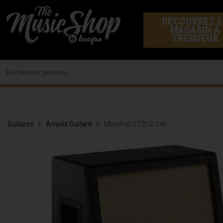
Aller
DECOUVREZ L
au
MAGASIN À
contenu
TREGUEUX
Search
for:
Guitares
Amplis Guitare
Marshall ST212 Cab