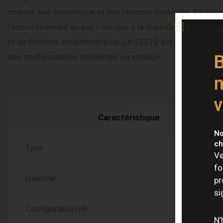
chaleur, leur dynamique et leur réponse musicale. Sa conce
l’encombrement au sol. Fabriqué à la main dans l’usine Mar
et de finitions emblématiques. Le ST212 est idéal pour ceu
des configurations modernes ou vintage.
B
n
Caracté
v
Caractéristique
No
ch
Type
Ve
fo
Gamme
pr
si
Configuration HP
N’