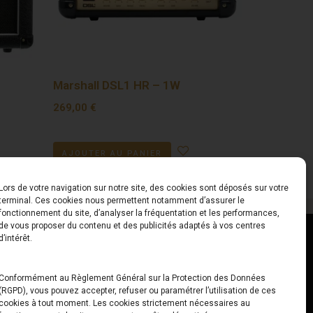
Marshall DSL1 HR – 1W
269,00
€
AJOUTER AU PANIER
Lors de votre navigation sur notre site, des cookies sont déposés sur votre
terminal. Ces cookies nous permettent notamment d’assurer le
fonctionnement du site, d’analyser la fréquentation et les performances,
de vous proposer du contenu et des publicités adaptés à vos centres
ct
Horaires
d’intérêt.
udiard
Du Lundi au Vendredi
Conformément au Règlement Général sur la Protection des Données
(RGPD), vous pouvez accepter, refuser ou paramétrer l’utilisation de ces
x
10h00 – 12h30 // 14h00 –
cookies à tout moment. Les cookies strictement nécessaires au