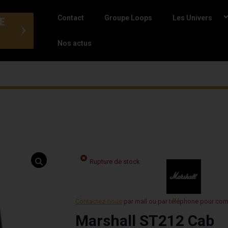
Contact
Groupe Loops
Les Univers
E
Nos actus
Rupture de stock
Contactez-nous
par mail ou par téléphone pour co
Marshall ST212 Cab