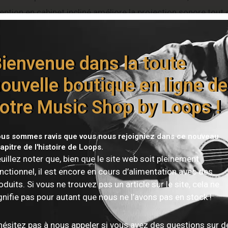
ption en cabinet incliné améliore la projection sonore tout 
shall au Royaume-Uni, il bénéficie d’une qualité de fabricat
x qui recherchent un baffle puissant, expressif et facile à i
ienvenue dans la toute
ouvelle boutique en ligne de
ristiques Techniques
otre Music Shop by Loops !
Détail
us sommes ravis que vous nous rejoigniez dans ce nouveau
apitre de l'histoire de Loops.
Baffle guitare incliné
uillez noter que, bien que le site web soit pleinement
nctionnel, il est encore en cours d’alimentation avec des
Studio
oduits. Si vous ne trouvez pas un article sur le site, cela ne
gnifie pas pour autant que nous ne l’avons pas en stock !
2 × 12″ (Ø 305 mm)
hésitez pas à nous appeler si vous avez des questions sur d