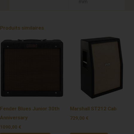
mm
Produits similaires
Fender Blues Junior 30th
Marshall ST212 Cab
Anniversary
729,00
€
1090,00
€