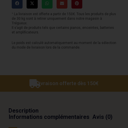
Debut
30E
¹ La livraison est offerte a partir de 150€. Tous les produits de plus
de 30 kg sont à retirer uniquement dans notre magasin à
-
Trégueux.
Il s’agit de produits tels que certains pianos, enceintes, batteries
Combo
et amplificateurs.
transistor
Le poids est calculé automatiquement au moment de la sélection
30w
du mode de livraison lors de la commande.
-
Cream
Livraison offerte dès 150€
Description
Informations complémentaires
Avis (0)