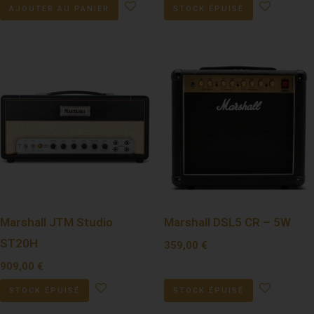
AJOUTER AU PANIER
STOCK ÉPUISÉ
Marshall JTM Studio
Marshall DSL5 CR – 5W
ST20H
359,00
€
909,00
€
STOCK ÉPUISÉ
STOCK ÉPUISÉ