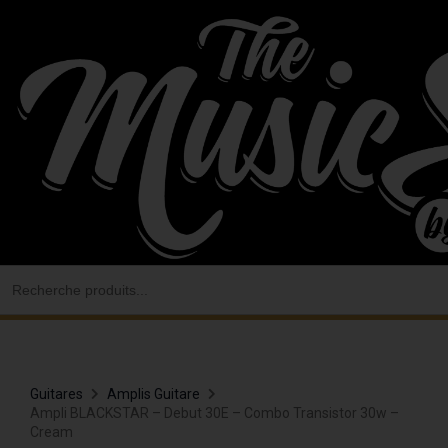
Aller
au
contenu
Search
for:
Guitares
Amplis Guitare
Ampli BLACKSTAR – Debut 30E – Combo Transistor 30w –
Cream