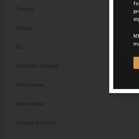
fo
Tension
pr
si
Canaux
N’
ma
EQ
Contrôles globaux
Atténuateur
Haut-parleur
Lampes préampli