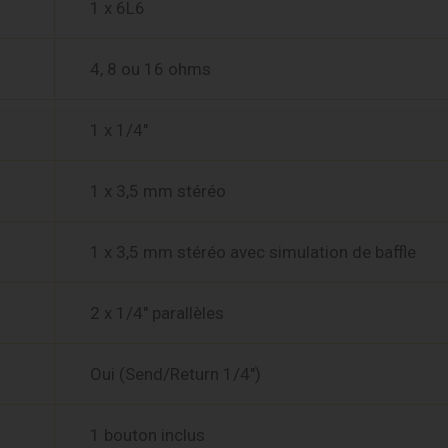
1 x 6L6
4, 8 ou 16 ohms
1 x 1/4″
1 x 3,5 mm stéréo
1 x 3,5 mm stéréo avec simulation de baffle
2 x 1/4″ parallèles
Oui (Send/Return 1/4″)
1 bouton inclus