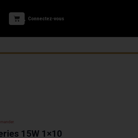
Connectez-vous
mmander.
eries 15W 1×10