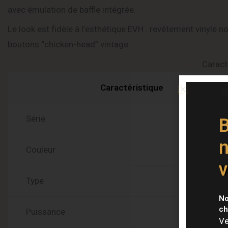
avec émulation de baffle intégrée.
Le look est fidèle à l’esthétique EVH : revêtement vinyle n
boutons “chicken-head” vintage.
Caract
Caractéristique
Série
B
n
Couleur
v
Type
No
ch
Puissance
Ve