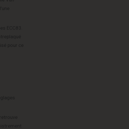
d’une
mpes ECC83.
ntreplaqué
isé pour ce
églages
retrouve
egistrement