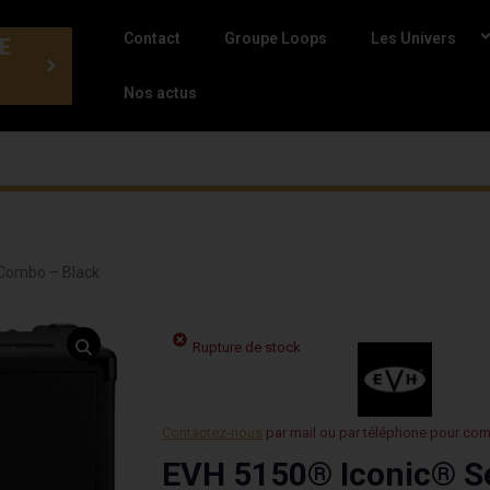
Contact
Groupe Loops
Les Univers
E
Nos actus
Combo – Black
Rupture de stock
Contactez-nous
par mail ou par téléphone pour co
EVH 5150® Iconic® S