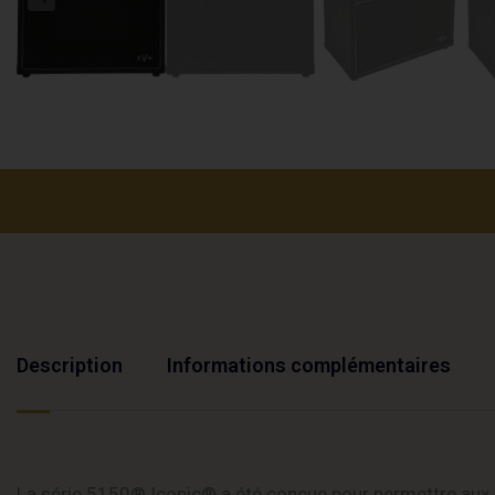
Description
Informations complémentaires
La série 5150® Iconic® a été conçue pour permettre aux g