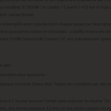
les modèles 5150III®. Ce combo 15 watts 1×10 est le fruit 
cation James Brown.
e préamplification hybride multi-étages basée sur deux la
ons puissantes, nettes et articulées. Le baffle interne en co
-parleur EVH® Celestion® Custom 10” est spécialement optim
e gain.
aturation plus agressive.
galiseur commun (Bass, Mid, Treble) est complété par des r
nce à 1/4 pour pousser l’ampli sans exploser le volume. On 
lèles, une entrée auxiliaire 3,5 mm et une sortie casque/enr