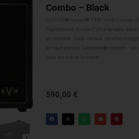
Combo – Black
Le 5150® Iconic® 15W 1×10 Combo offr
l’agressivité du son EVH à lampes dans
accessible. Deux canaux, réverbe intégr
et haut-parleur Celestion® custom : un v
pour le rock et le metal.
590,00
€