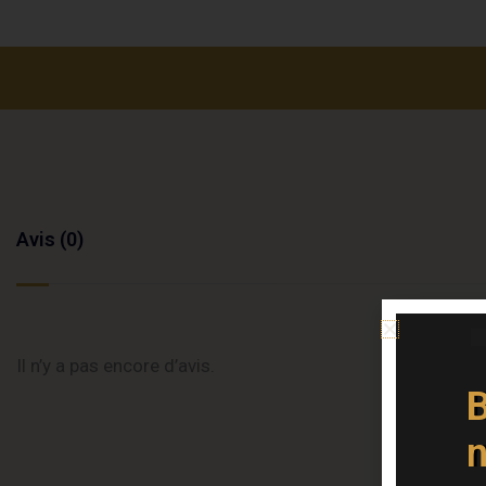
Avis (0)
Il n’y a pas encore d’avis.
B
n