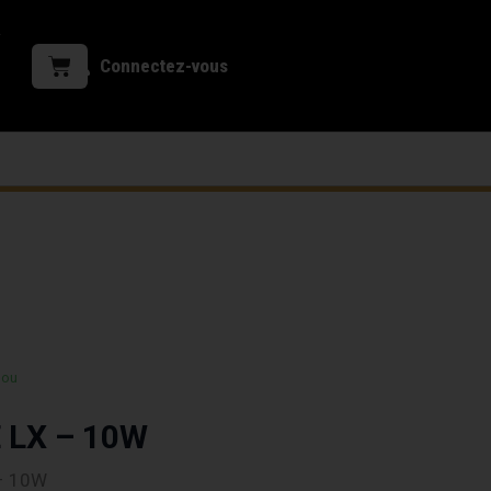
Connectez-vous
 ou
 LX – 10W
 – 10W