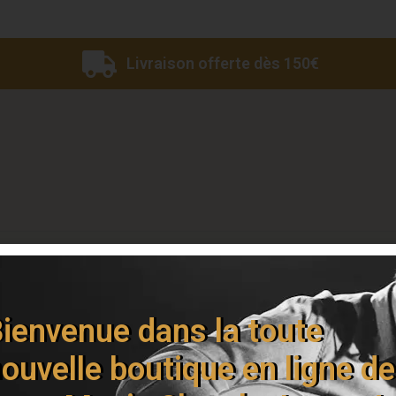
Livraison offerte dès 150€
Vous devez être
connecté
pour publier un avis.
ienvenue dans la toute
ouvelle boutique en ligne de