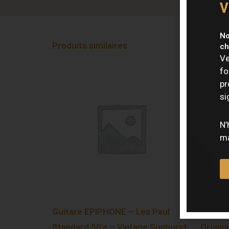
v
No
Produits similaires
ch
Ve
fo
pr
si
N’
ma
Guitare EPIPHONE – Les Paul
Guitar
Standard 50’s – Vintage Sunburst
Origina