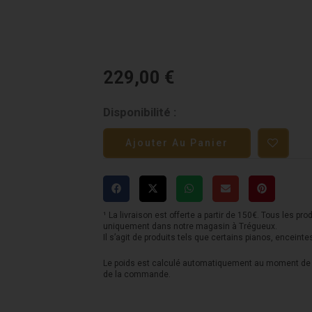
229,00
€
quantité
Disponibilité :
de
Ajouter Au Panier
Ampli
BOSS
-
D-
¹ La livraison est offerte a partir de 150€. Tous les pro
uniquement dans notre magasin à Trégueux.
CUBE
Il s’agit de produits tels que certains pianos, enceinte
LX
Le poids est calculé automatiquement au moment de l
de la commande.
-
10W