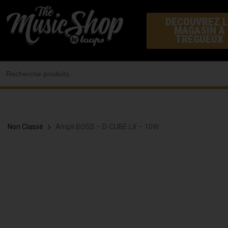
Aller
DECOUVREZ L
au
MAGASIN À
contenu
TREGUEUX
Search
for:
Non Classé
Ampli BOSS – D-CUBE LX – 10W