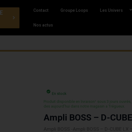
Contact
Groupe Loops
Les Univers
E
Nos actus
En stock
Produit disponible en livraison¹ sous 3 jours ouvrés,
des aujourd’hui dans notre magasin a Trégueux.
Ampli BOSS – D-CUBE
Ampli BOSS -Ampli BOSS – D-CUBE LX