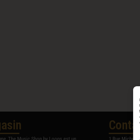
asin
Conta
gne, The Music Shop by Loops est un
1 Rue Michel A