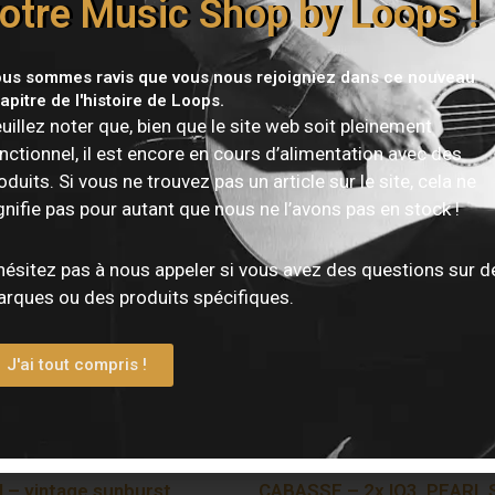
otre Music Shop by Loops !
us sommes ravis que vous nous rejoigniez dans ce nouveau
apitre de l'histoire de Loops.
uillez noter que, bien que le site web soit pleinement
nctionnel, il est encore en cours d’alimentation avec des
oduits. Si vous ne trouvez pas un article sur le site, cela ne
gnifie pas pour autant que nous ne l’avons pas en stock !
hésitez pas à nous appeler si vous avez des questions sur d
rques ou des produits spécifiques.
J'ai tout compris !
e EPIPHONE – Firebird
Système son Hifi triphoniq
l – vintage sunburst
CABASSE – 2x IO3, PEARL