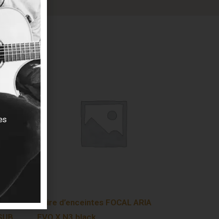
es
ue
Paire d’enceintes FOCAL ARIA
 SUB
EVO X N3 black