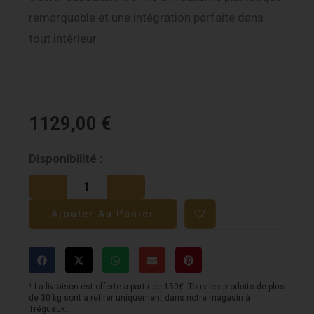
remarquable et une intégration parfaite dans
tout intérieur.
1129,00
€
quantité
Disponibilité :
de
Yamaha
Ajouter Au Panier
Arius
YDP-
S55
-
¹ La livraison est offerte a partir de 150€. Tous les produits de plus
de 30 kg sont à retirer uniquement dans notre magasin à
Noir
Trégueux.