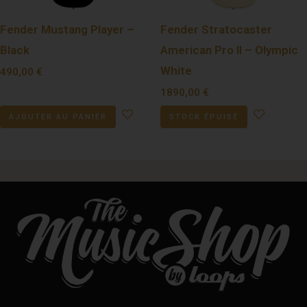
Fender Mustang Player –
Fender Stratocaster
Black
American Pro II – Olympic
White
490,00
€
1890,00
€
AJOUTER AU PANIER
STOCK ÉPUISÉ