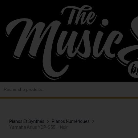
Aller
au
contenu
Search
for:
Pianos Et Synthés
Pianos Numériques
Yamaha Arius YDP-S55 – Noir