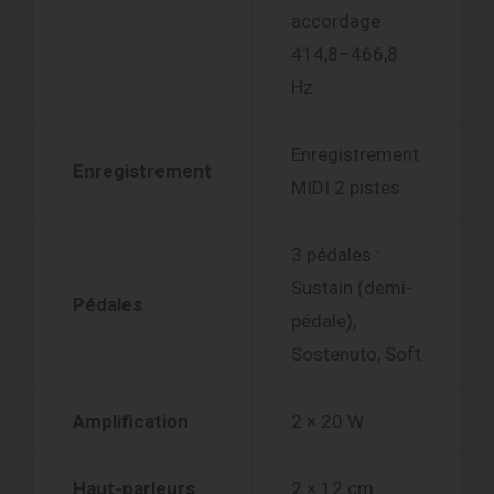
accordage
414,8–466,8
Hz
Enregistrement
Enregistrement
MIDI 2 pistes
3 pédales :
Sustain (demi-
Pédales
pédale),
Sostenuto, Soft
Amplification
2 × 20 W
Haut-parleurs
2 × 12 cm