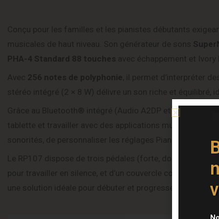
Conçu pour les familles et les pianistes débutants exige
musicales de haut niveau. Son générateur de sons
Super
PHA-4 Standard 88 touches
avec échappement et Ivory F
Avec
256 notes de polyphonie
, il permet d’interpréter
stéréo intégré (2 × 8 W) délivre un son riche et équilibré, i
Grâce au Bluetooth® intégré (Audio A2DP et MIDI), vous
tablette et travailler avec des applications musicales. L
sonorités, de personnaliser les réglages Piano Designer et
B
Le RP107 dispose de trois pédales (forte, douce, sostenu
n
pour travailler en silence, et d’un couvercle coulissant int
v
une solution idéale pour débuter et progresser dans les m
Caract
No