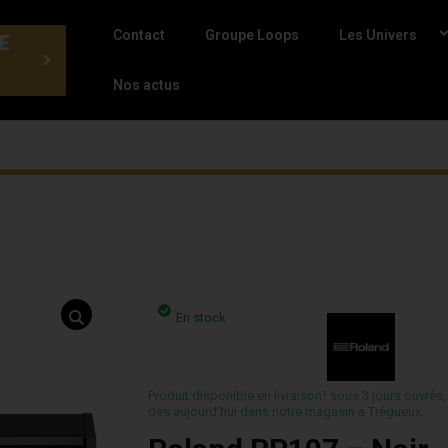
Contact
Groupe Loops
Les Univers
E
Nos actus
En stock
Produit disponible en livraison¹ sous 3 jours ouvrés,
des aujourd’hui dans notre magasin a Trégueux.