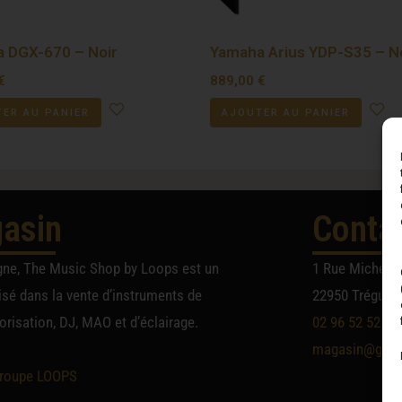
 DGX-670 – Noir
Yamaha Arius YDP-S35 – N
€
889,00
€
ER AU PANIER
AJOUTER AU PANIER
asin
Conta
gne, The Music Shop by Loops est un
1 Rue Michel A
sé dans la vente d’instruments de
22950 Trégueu
risation, DJ, MAO et d’éclairage.
02 96 52 52 52
magasin@group
roupe LOOPS