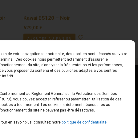
oir
Kawai ES120 – Noir
629,00
€
AJOUTER AU PANIER
Lors de votre navigation sur notre site, des cookies sont déposés sur votre
terminal. Ces cookies nous permettent notamment d’assurer le
fonctionnement du site, d’analyser la fréquentation et les performances,
de vous proposer du contenu et des publicités adaptés à vos centres
ct
Horaires
d’intérêt.
udiard
Du Lundi au Vendredi
Conformément au Règlement Général sur la Protection des Données
(RGPD), vous pouvez accepter, refuser ou paramétrer l’utilisation de ces
x
10h00 – 12h30 // 14h00 –
cookies à tout moment. Les cookies strictement nécessaires au
19h00
fonctionnement du site ne peuvent pas être désactivés.
e-loops.fr
Le Samedi
Pour en savoir plus, consultez notre
politique de confidentialité
.
10h00 – 12h30 // 14h00 –