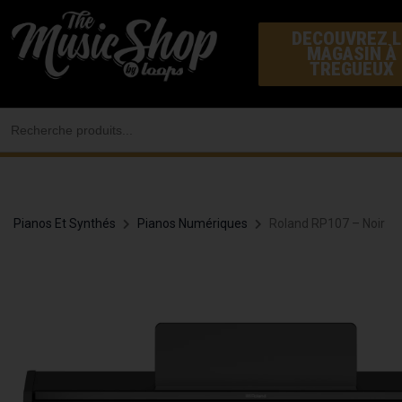
Aller
DECOUVREZ L
au
MAGASIN À
contenu
TREGUEUX
Search
for:
Pianos Et Synthés
Pianos Numériques
Roland RP107 – Noir