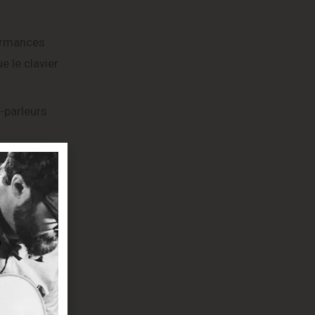
formances
e le clavier
-parleurs
ne ou une
 324
ortie casque
 constitue