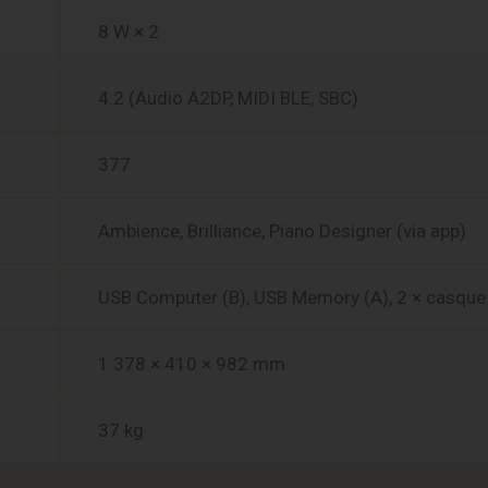
8 W × 2
4.2 (Audio A2DP, MIDI BLE, SBC)
377
Ambience, Brilliance, Piano Designer (via app)
USB Computer (B), USB Memory (A), 2 × casque
1 378 × 410 × 982 mm
37 kg