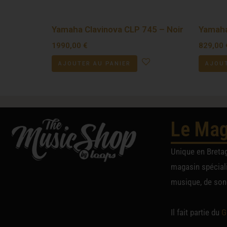
Yamaha Clavinova CLP 745 – Noir
Yamaha
1990,00
€
829,00
AJOUTER AU PANIER
AJOUT
Le Mag
Unique en Breta
magasin spéciali
musique, de sono
Il fait partie du
G