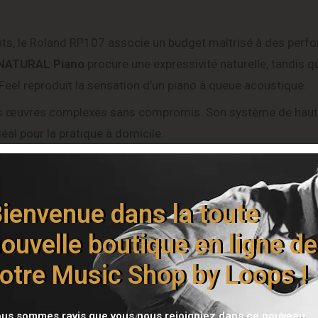
ants, le Roland RP107 associe un budget maîtrisé à des per
NATURAL Piano
procure une expressivité naturelle, tandis qu
eel reproduit la sensation d’un piano à queue acoustique.
 des œuvres complexes sans compromis. Son système de haut
déal pour la pratique à domicile.
 pouvez diffuser vos morceaux préférés depuis un smartpho
’application compagnon
Roland Piano App
permet d’accéder à
 de suivre des leçons interactives.
ienvenue dans la toute
to), d’un mode Twin Piano pour jouer en duo, d’une double s
ouvelle boutique en ligne de
égré pour protéger le clavier. Compact, élégant et complet, il
otre Music Shop by Loops !
eilleures conditions.
éristiques Techniques
us sommes ravis que vous nous rejoigniez dans ce nouveau