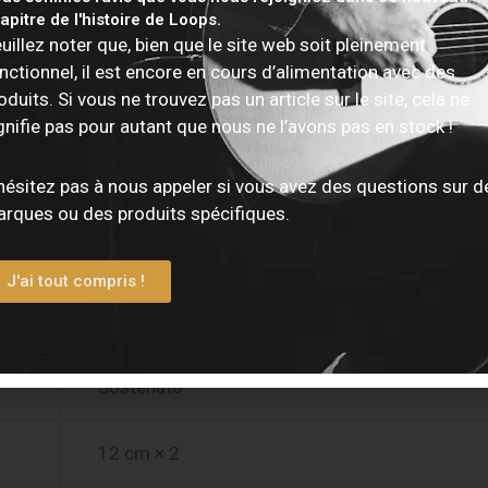
apitre de l'histoire de Loops.
Détail
uillez noter que, bien que le site web soit pleinement
nctionnel, il est encore en cours d’alimentation avec des
SuperNATURAL Piano
oduits. Si vous ne trouvez pas un article sur le site, cela ne
gnifie pas pour autant que nous ne l’avons pas en stock !
256 voix
hésitez pas à nous appeler si vous avez des questions sur d
rques ou des produits spécifiques.
324
J'ai tout compris !
PHA-4 Standard (88 touches, escapement, Ivory
Damper (détection continue), Soft (détection co
Sostenuto
12 cm × 2