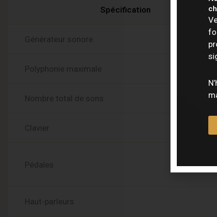
ch
Spécification
Ve
fo
Générateur sonore
pr
si
Polyphonie maximale
N’
ma
Nombre total de sons
Clavier
Pédales
Haut-parleurs