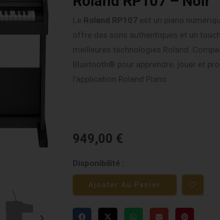
Roland RP107 – Noir
Le
Roland RP107
est un piano numériq
offre des sons authentiques et un touch
meilleures technologies Roland. Compact 
Bluetooth® pour apprendre, jouer et pr
l’application Roland Piano.
949,00
€
quantité
Disponibilité :
de
Ajouter Au Panier
Roland
RP107