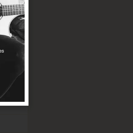
es
 Feel)
ntinue),