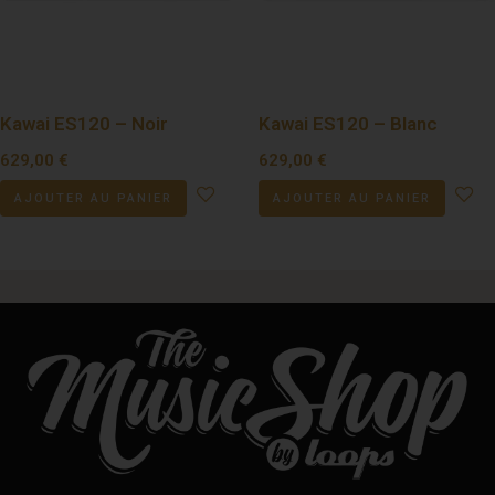
Kawai ES120 – Noir
Kawai ES120 – Blanc
629,00
€
629,00
€
AJOUTER AU PANIER
AJOUTER AU PANIER