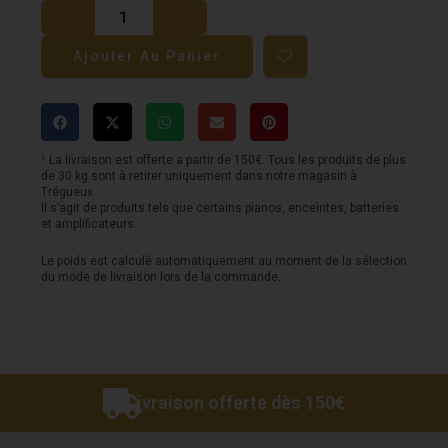
de
Kawai
Ajouter Au Panier
CN201
-
Noir
¹ La livraison est offerte a partir de 150€. Tous les produits de plus
de 30 kg sont à retirer uniquement dans notre magasin à
Trégueux.
Il s’agit de produits tels que certains pianos, enceintes, batteries
et amplificateurs.
Le poids est calculé automatiquement au moment de la sélection
du mode de livraison lors de la commande.
Livraison offerte dès 150€