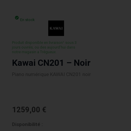
En stock
Produit disponible en livraison¹ sous 3
jours ouvrés, ou des aujourd’hui dans
notre magasin a Trégueux.
Kawai CN201 – Noir
Piano numérique KAWAI CN201 noir
1259,00
€
quantité
Disponibilité :