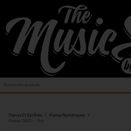
Aller
au
contenu
Search
for:
Pianos Et Synthés
Pianos Numériques
Kawai CN201 – Noir