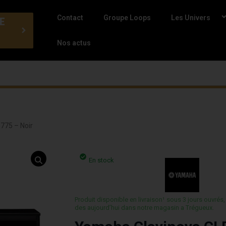
Contact
Groupe Loops
Les Univers
E
Nos actus
775 – Noir
En stock
Produit disponible en livraison¹ sous 3 jours ouvrés,
des aujourd’hui dans notre magasin a Trégueux.