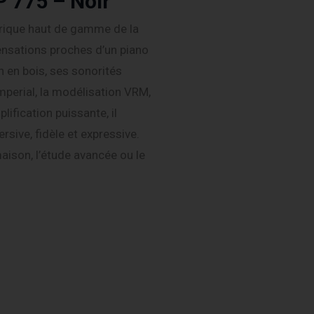
 775 – Noir
rique haut de gamme de la
sensations proches d’un piano
 en bois, ses sonorités
erial, la modélisation VRM,
ification puissante, il
sive, fidèle et expressive.
maison, l’étude avancée ou le