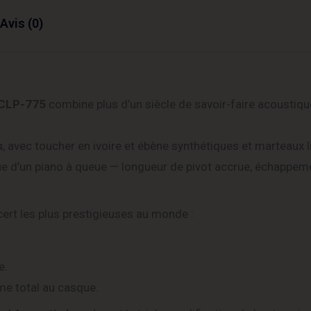
Avis (0)
CLP-775
combine plus d’un siècle de savoir-faire acousti
s
, avec toucher en ivoire et ébène synthétiques et marteaux l
 d’un piano à queue — longueur de pivot accrue, échappem
ert les plus prestigieuses au monde :
e.
sme total au casque.