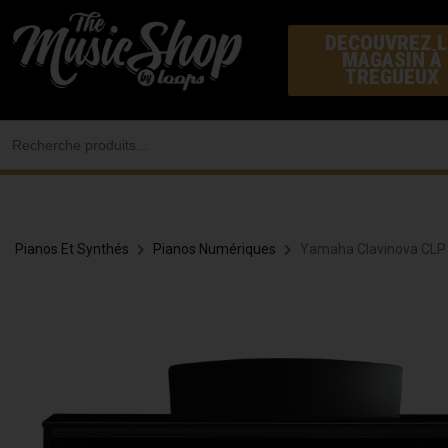
Aller
DECOUVREZ L
au
MAGASIN À
contenu
TREGUEUX
Search
for:
Pianos Et Synthés
Pianos Numériques
Yamaha Clavinova CLP 