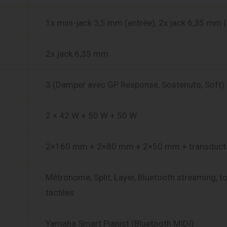
1x mini-jack 3,5 mm (entrée), 2x jack 6,35 mm (
2x jack 6,35 mm
3 (Damper avec GP Response, Sostenuto, Soft)
2 × 42 W + 50 W + 50 W
2×160 mm + 2×80 mm + 2×50 mm + transduct
Métronome, Split, Layer, Bluetooth streaming, 
tactiles
Yamaha Smart Pianist (Bluetooth MIDI)