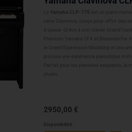
Yamaha Clavinova CLP
Le
Yamaha CLP-775
est un piano numé
série Clavinova, conçu pour offrir des 
à queue. Grâce à son clavier GrandTouch
Premium Yamaha CFX et Bösendorfer Imp
le Grand Expression Modeling et une ampl
procure une expérience pianistique immer
Parfait pour les pianistes exigeants, la 
studio.
2950,00
€
quantité
Disponibilité :