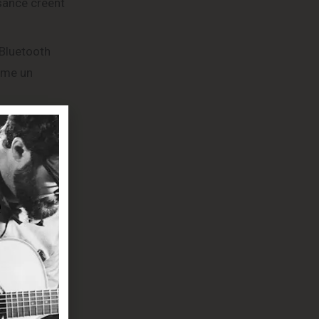
ssance créent
(Bluetooth
mme un