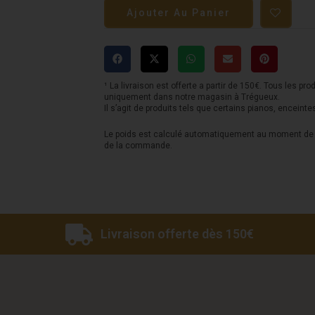
de
Ajouter Au Panier
Yamaha
Clavinova
CLP
775
¹ La livraison est offerte a partir de 150€. Tous les pro
uniquement dans notre magasin à Trégueux.
-
Il s’agit de produits tels que certains pianos, enceinte
Noir
Le poids est calculé automatiquement au moment de l
de la commande.
Livraison offerte dès 150€