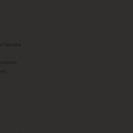
que Yamaha
inéaires
ent,