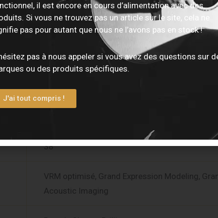
nctionnel, il est encore en cours d’alimentation avec des
linéaires, toucher réglable
oduits. Si vous ne trouvez pas un article sur le site, cela ne
gnifie pas pour autant que nous ne l’avons pas en stock !
Ivoire / ébène synthétiques
hésitez pas à nous appeler si vous avez des questions sur d
rques ou des produits spécifiques.
256 voix
J'ai tout compris !
Yamaha CFX, Bösendorfer Imperial (sampling +
binaural)
38
VRM optimisé, Grand Expression Modeling, Gra
Acoustic Imaging