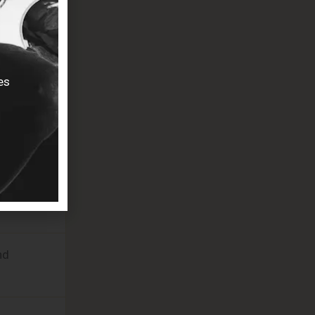
es
nd