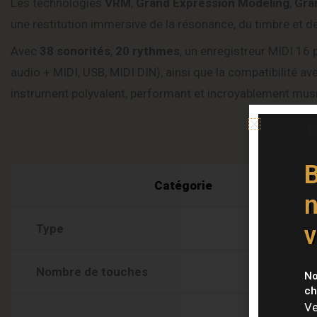
Les technologies
VRM
,
Grand Expression Modeling
,
Gra
une restitution immersive de la résonance, du timbre et d
Avec
38 sonorités
,
20 rythmes
, un enregistreur MIDI 16 
audio + MIDI, USB, MIDI DIN), ainsi que la compatibilité ave
instrument polyvalent, performant et incroyablement musi
Spé
B
Catégorie
n
v
Type
Nombre de touches
No
ch
Ve