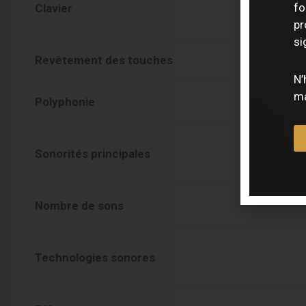
fo
Clavier
pr
si
Revêtement des touches
N’
ma
Polyphonie
Sonorités principales
Nombre de sons
Technologies sonores