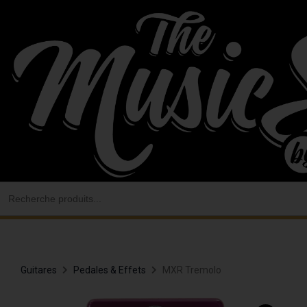
Aller
au
contenu
Search
for:
Guitares
Pedales & Effets
MXR Tremolo