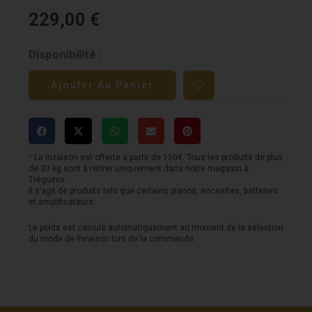
229,00
€
quantité
Disponibilité :
de
Ajouter Au Panier
MXR
Tremolo
¹ La livraison est offerte a partir de 150€. Tous les produits de plus
de 30 kg sont à retirer uniquement dans notre magasin à
Trégueux.
Il s’agit de produits tels que certains pianos, enceintes, batteries
et amplificateurs.
Le poids est calculé automatiquement au moment de la sélection
du mode de livraison lors de la commande.