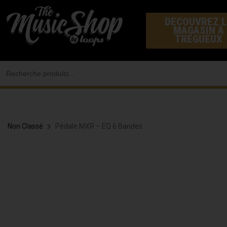
Aller
DECOUVREZ L
au
MAGASIN À
contenu
TREGUEUX
Search
for:
Non Classé
Pédale MXR – EQ 6 Bandes