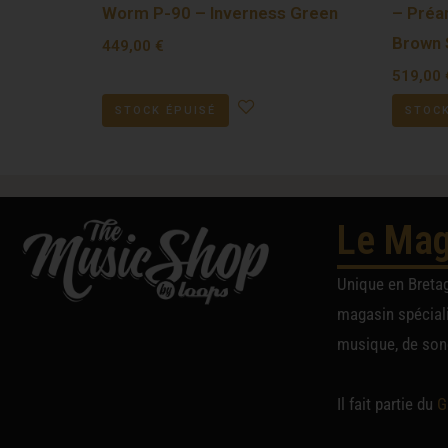
Worm P-90 – Inverness Green
– Préa
Brown 
449,00
€
519,00
STOCK ÉPUISÉ
STOCK
Le Mag
Unique en Breta
magasin spéciali
musique, de sono
Il fait partie du
G