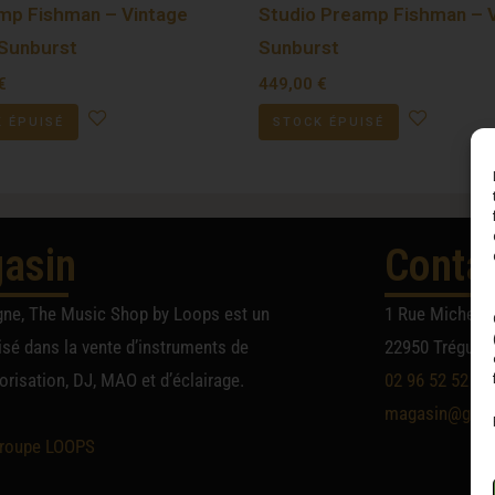
mp Fishman – Vintage
Studio Preamp Fishman – 
Sunburst
Sunburst
€
449,00
€
 ÉPUISÉ
STOCK ÉPUISÉ
asin
Conta
gne, The Music Shop by Loops est un
1 Rue Michel A
sé dans la vente d’instruments de
22950 Trégueu
risation, DJ, MAO et d’éclairage.
02 96 52 52 52
magasin@group
roupe LOOPS