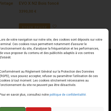
Vintage
EVO X N2 Bois foncé
3390,00
€
STOCK ÉPUISÉ
Lors de votre navigation sur notre site, des cookies sont déposés sur votre
terminal. Ces cookies nous permettent notamment d’assurer le
fonctionnement du site, d’analyser la fréquentation et les performances,
de vous proposer du contenu et des publicités adaptés à vos centres
ct
Horaires
d’intérêt.
udiard
Du Lundi au Vendredi
Conformément au Règlement Général sur la Protection des Données
(RGPD), vous pouvez accepter, refuser ou paramétrer l’utilisation de ces
x
10h00 – 12h30 // 14h00 –
cookies à tout moment. Les cookies strictement nécessaires au
19h00
fonctionnement du site ne peuvent pas être désactivés.
e-loops.fr
Le Samedi
Pour en savoir plus, consultez notre
politique de confidentialité
.
10h00 – 12h30 // 14h00 –
18h00