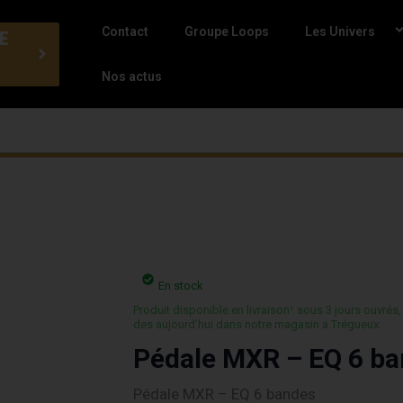
Contact
Groupe Loops
Les Univers
E
Nos actus
En stock
Produit disponible en livraison¹ sous 3 jours ouvrés,
des aujourd’hui dans notre magasin a Trégueux.
Pédale MXR – EQ 6 b
Pédale MXR – EQ 6 bandes