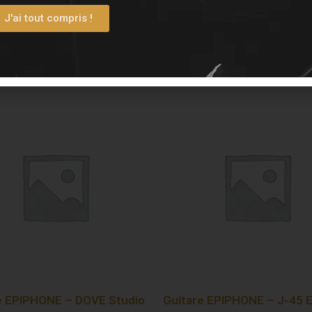
J'ai tout compris !
e EPIPHONE – DOVE Studio
Guitare EPIPHONE – J-45 