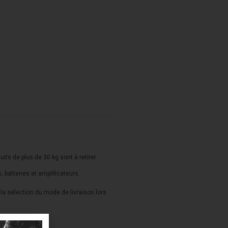
duits de plus de 30 kg sont à retirer
s, batteries et amplificateurs.
a sélection du mode de livraison lors