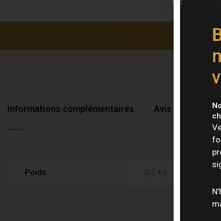
B
n
v
No
Informations complémentaires
Avis (0)
ch
Ve
fo
pr
si
Poids
0,5 kg
N’
ma