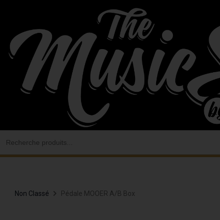
Aller
au
contenu
Search
for:
Non Classé
Pédale MOOER A/b Box