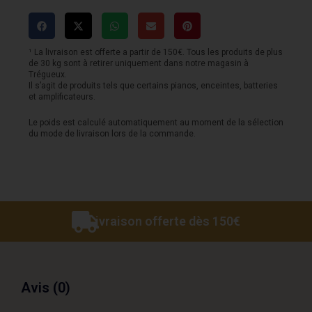
MOOER
a/b
box
¹ La livraison est offerte a partir de 150€. Tous les produits de plus
de 30 kg sont à retirer uniquement dans notre magasin à
Trégueux.
Il s’agit de produits tels que certains pianos, enceintes, batteries
et amplificateurs.
Le poids est calculé automatiquement au moment de la sélection
du mode de livraison lors de la commande.
Livraison offerte dès 150€
Avis (0)