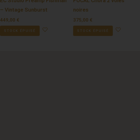
EC Studio Preamp Fishman
FOCAL Chora 2 voies
– Vintage Sunburst
noires
449,00
€
375,00
€
STOCK ÉPUISÉ
STOCK ÉPUISÉ