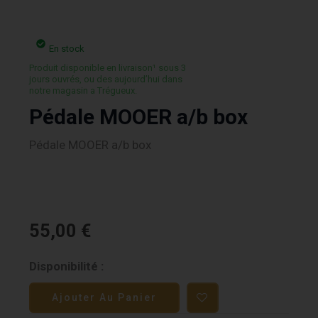
En stock
Produit disponible en livraison¹ sous 3
jours ouvrés, ou des aujourd’hui dans
notre magasin a Trégueux.
Pédale MOOER a/b box
Pédale MOOER a/b box
55,00
€
quantité
Disponibilité :
de
Ajouter Au Panier
Pédale