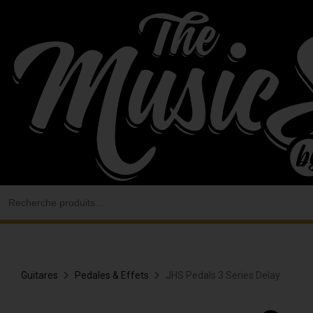
Aller
au
contenu
Search
for:
Guitares
Pedales & Effets
JHS Pedals 3 Series Delay