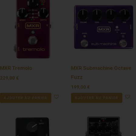
MXR Tremolo
MXR Submachine Octave
Fuzz
229,00
€
199,00
€
AJOUTER AU PANIER
AJOUTER AU PANIER