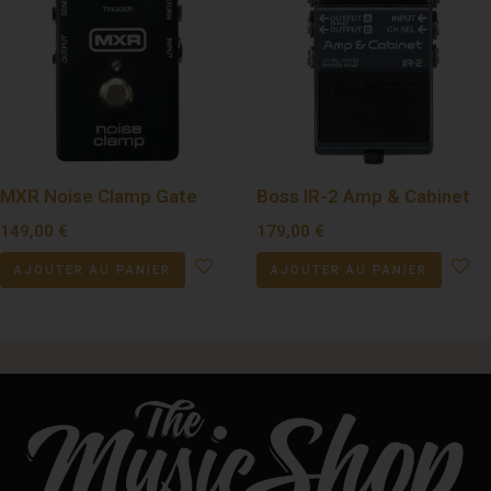
MXR Noise Clamp Gate
Boss IR-2 Amp & Cabinet
149,00
€
179,00
€
AJOUTER AU PANIER
AJOUTER AU PANIER