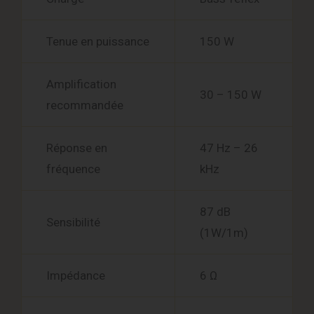
Tenue en puissance
150 W
Amplification
30 – 150 W
recommandée
Réponse en
47 Hz – 26
fréquence
kHz
87 dB
Sensibilité
(1W/1m)
Impédance
6 Ω