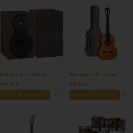
Dali Sonik 1 – Walnut
Alhambra 7P Classic
499,00
€
990,00
€
AJOUTER AU PANIER
AJOUTER AU PANIER