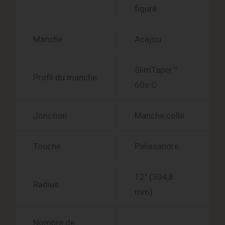
figuré
Manche
Acajou
SlimTaper™
Profil du manche
60s C
Jonction
Manche collé
Touche
Palissandre
12″ (304,8
Radius
mm)
Nombre de