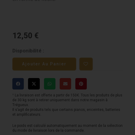
12,50
€
quantité
Disponibilité :
de
Ajouter Au Panier
Baguettes
Vic
Firth
SD11
¹ La livraison est offerte a partir de 150€. Tous les produits de plus
de 30 kg sont à retirer uniquement dans notre magasin à
Trégueux.
Il s’agit de produits tels que certains pianos, enceintes, batteries
et amplificateurs.
Le poids est calculé automatiquement au moment de la sélection
du mode de livraison lors de la commande.