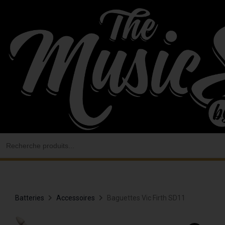
Aller
au
contenu
Search
for:
Batteries
Accessoires
Baguettes Vic Firth SD11