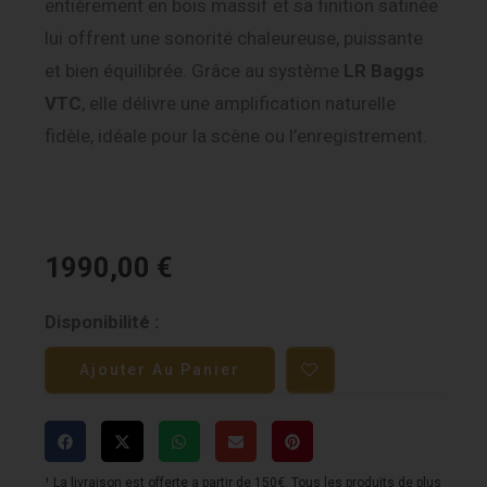
entièrement en bois massif et sa finition satinée
lui offrent une sonorité chaleureuse, puissante
et bien équilibrée. Grâce au système
LR Baggs
VTC
, elle délivre une amplification naturelle
fidèle, idéale pour la scène ou l’enregistrement.
1990,00
€
quantité
Disponibilité :
de
Ajouter Au Panier
Gibson
J-
35
30s
¹ La livraison est offerte a partir de 150€. Tous les produits de plus