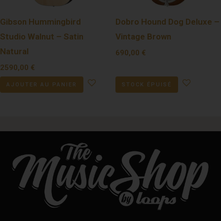
Gibson Hummingbird
Dobro Hound Dog Deluxe –
Studio Walnut – Satin
Vintage Brown
Natural
690,00
€
2590,00
€
AJOUTER AU PANIER
STOCK ÉPUISÉ