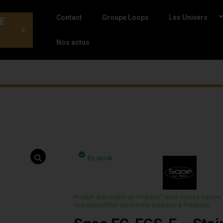
Contact
Groupe Loops
Les Univers
E
Nos actus
En stock
Produit disponible en livraison¹ sous 3 jours ouvrés,
des aujourd’hui dans notre magasin a Trégueux.