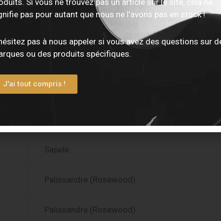
oduits. Si vous ne trouvez pas un article sur le site, cela ne
gnifie pas pour autant que nous ne l’avons pas en stock !
Guitare acoustique
hésitez pas à nous appeler si vous avez des questions sur d
rques ou des produits spécifiques.
Auditorium
J'ai tout compris !
40 pouces
Épicéa (Spruce)
Sapele
Palissandre (Rosewood)
Palissandre (Rosewood)