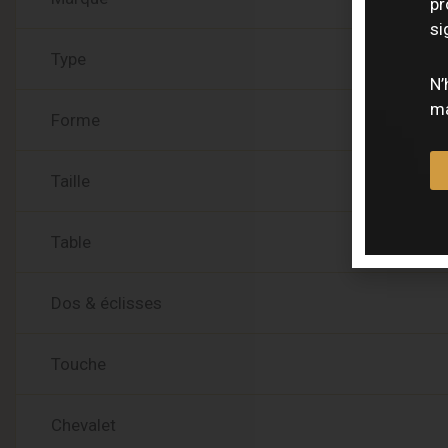
pr
si
Type
N’
ma
Forme
Taille
Table
Dos & éclisses
Touche
Chevalet