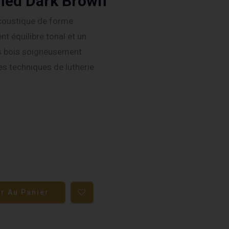
ned Dark Brown
coustique de forme
nt équilibre tonal et un
es bois soigneusement
des techniques de lutherie
er Au Panier