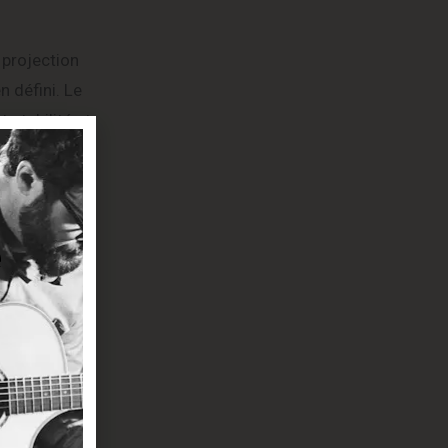
 projection
n défini. Le
 stabilité et
itare Sqoe