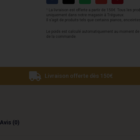
FGS-
E
¹ La livraison est offerte a partir de 150€. Tous les pro
uniquement dans notre magasin à Trégueux.
-
Il s’agit de produits tels que certains pianos, enceinte
Stained
Le poids est calculé automatiquement au moment de l
de la commande.
Dark
Brown
Livraison offerte dès 150€
Avis (0)