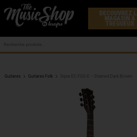
Aller
DECOUVREZ L
au
MAGASIN À
contenu
TREGUEUX
Search
for:
Guitares
Guitares Folk
Sqoe EC-FGS-E – Stained Dark Brown