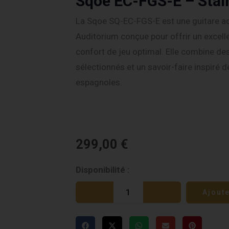
Sqoe EC-FGS-E – Stai
La Sqoe SQ-EC-FGS-E est une guitare a
Auditorium conçue pour offrir un excelle
confort de jeu optimal. Elle combine d
sélectionnés et un savoir-faire inspiré 
espagnoles.
299,00
€
quantité
Disponibilité :
de
Ajout
Sqoe
EC-