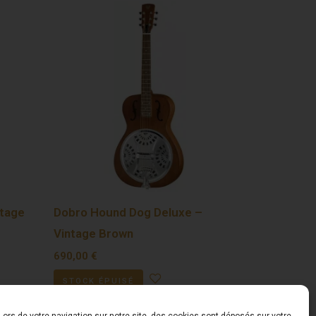
ntage
Dobro Hound Dog Deluxe –
Vintage Brown
690,00
€
STOCK ÉPUISÉ