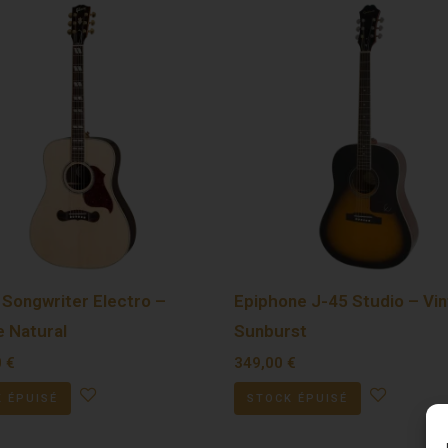
 Songwriter Electro –
Epiphone J-45 Studio – Vi
e Natural
Sunburst
0
€
349,00
€
 ÉPUISÉ
STOCK ÉPUISÉ