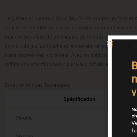
La guitare acoustique Sqoe SQ-EC-FG adopte un format Au
équilibrée. Sa table en épicéa associée au dos et aux éclis
manche bénéficie de techniques de construction avancées, 
confort de jeu. La touche et le chevalet en palissandre as
transmission des vibrations. Avec sa finition hand-rubb
B
reflète une attention particulière aux détails et à l’expéri
n
Caractéristiques Techniques
v
Spécification
No
ch
Modèle
Ve
fo
Marque